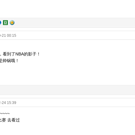
-21 00:15
，看到了NBA的影子！
是帅锅哦！
-24 15:39
~~~
比赛 去看过