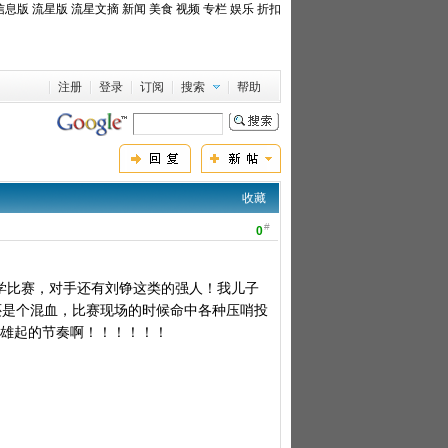
信息版
流星版
流星文摘
新闻
美食
视频
专栏
娱乐
折扣
注册
登录
订阅
搜索
帮助
收藏
#
0
学比赛，对手还有刘铮这类的强人！我儿子
还是个混血，比赛现场的时候命中各种压哨投
人雄起的节奏啊！！！！！！