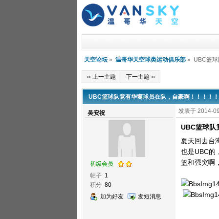
天空论坛
»
温哥华天空球类运动俱乐部
» UBC篮
‹‹ 上一主题
下一主题 ››
UBC篮球队竟有华裔球员在队，自豪啊！！！！！ 
发表于 2014-09
吴安祝
UBC篮球
夏天回去台
也是UBC
篮和强突啊
初级会员
帖子
1
积分
80
加为好友
发短消息