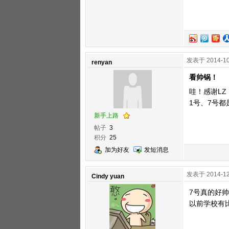
发表于 2014-10
renyan
看帅锅！
哇！感谢LZ
1号、7号都
新手上路
帖子
3
积分
25
加为好友
发短消息
发表于 2014-12
Cindy yuan
7号真的好帅~
以前学校有