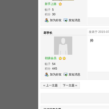
新手上路
帖子
5
积分
30
加为好友
发短消息
发表于 2015-07
坏学长
帅
初级会员
帖子
54
积分
445
加为好友
发短消息
‹‹ 上一主题
下一主题 ››