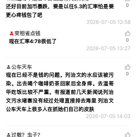
0
还好目前加币暴跌，要是以往5.3的汇率怕是要
更心疼钱包了吧
2026-07-05 12:58
变相省点钱
0
现在汇率4:78很低了
2026-07-05 13:27
公车天车
0
现在已经不是钱的问题。列治文的水应该被污
染。出去喝个咖啡奶茶回家后全身痒。去温哥
华吃饭比较不严重。有报道前几天新闻说列治
文污水堵塞没有经过处理直接排去海里 列治文
公车天车上很多人在抓她们自己的皮肤
2026-07-05 14:03
过敏？虫子？