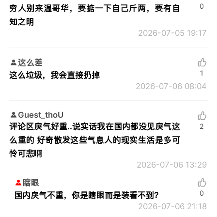
0
穷人别来温哥华，要掂一下自己斤两，要有自
知之明
2026-07-05 19:17
这么差
1
这么垃圾，我会直接扔掉
2026-07-06 08:04
Guest_thoU
评论区戾气好重..说实话我在国内都没见戾气这
2
么重的 好奇散发这些气息人的现实生活是多可
怜可悲啊
2026-07-06 13:29
瞎眼
0
国内戾气不重，你是瞎眼而是装看不到？
2026-07-06 21:18