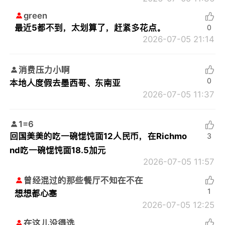
green
最近5都不到，太划算了，赶紧多花点。
0
2026-07-05 21:14
消费压力小啊
0
本地人度假去墨西哥、东南亚
2026-07-05 11:37
1=6
回国美美的吃一碗馄饨面12人民币，在Richmo
3
nd吃一碗馄饨面18.5加元
2026-07-05 11:57
曾经混过的那些餐厅不知在不在
1
想想都心塞
2026-07-05 12:25
在这儿没得选