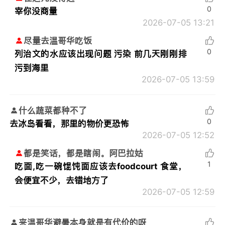
0
宰你没商量
2026-07-05 13:21
尽量去温哥华吃饭
0
列治文的水应该出现问题 污染 前几天刚刚排
污到海里
2026-07-05 13:59
什么蔬菜都种不了
0
去冰岛看看，那里的物价更恐怖
2026-07-05 12:52
都是笑话，都是瞎闹。阿巴拉姑
1
吃面,吃一碗馄饨面应该去foodcourt 食堂，
会便宜不少，去错地方了
2026-07-05 12:59
来温哥华避暑本身就是有代价的呀