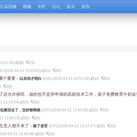
大温店铺
视频
专栏
论坛
娱乐
折扣
10:21:10
)
(
6
)
(
3
)
1
] (
2026-04-21 10:43:01
)
(
1
)
(
0
)
哪个重要
-
以后你才明白
[
156
] (
2026-04-21 10:51:33
)
(
0
)
(
0
)
)
(
0
)
多了还允许移民，做的也不是所申请的高薪技术工作，孩子免费教育牛奶金
1 11:18:54
)
(
5
)
(
0
)
也要回去了，交的智商税
[
187
] (
2026-04-21 11:40:20
)
(
0
)
(
0
)
21 12:06:23
)
(
0
)
(
0
)
的生意人都不来了
-
除了贪官
[
147
] (
2026-04-21 13:14:27
)
(
0
)
(
0
)
2026-04-21 16:40:49
)
(
0
)
(
0
)