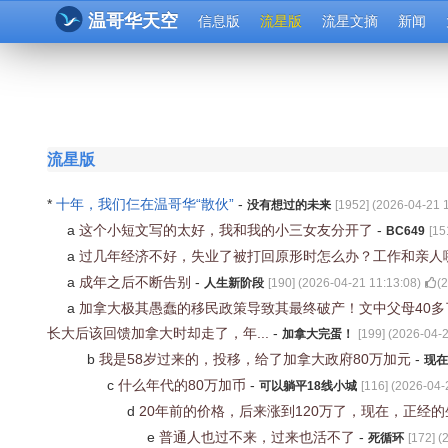
温哥华天空
信息版
流星版
流星文摘
新闻
流星版
*
十年，我们仨在温哥华“散伙”
-
没有想过的未来
[
1952
] (
2026-04-21 
a
这个小短文写的太好，我和我的小三女友分开了
-
BC649
[
15
a
过几年经济不好，失业了被打回原形时怎么办？工作和亲人
a
成年之后不断告别
-
人生新阶段
[
190
] (
2026-04-21 11:13:08
)
(
2
a
加拿大极其愚蠢的移民政策导致其最终破产！文中父母40
长大后该回馈加拿大时却走了，年...
-
加拿大完蛋！
[
199
] (
2026-04-2
b
我是58岁过来的，投移，给了加拿大政府80万加元
-
现在
c
什么年代的80万加币
-
可以躺平18线小城
[
116
] (
2026-04-
d
20年前的价格，后来涨到120万了，现在，正经
e
普通人也过不来，过来也活不了
-
死循环
[
172
] (