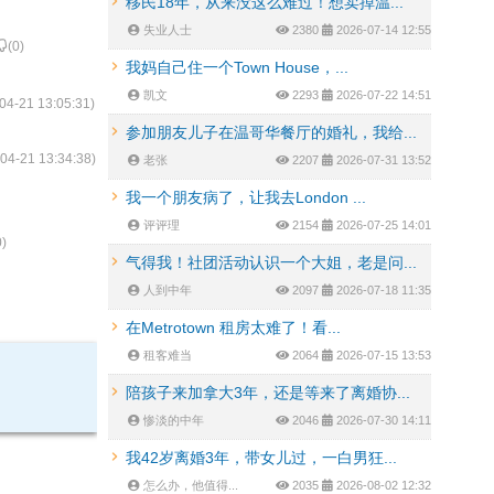
移民18年，从来没这么难过！想卖掉温...
失业人士
2380
2026-07-14 12:55
(
0
)
我妈自己住一个Town House，...
凯文
2293
2026-07-22 14:51
04-21 13:05:31
)
参加朋友儿子在温哥华餐厅的婚礼，我给...
04-21 13:34:38
)
老张
2207
2026-07-31 13:52
我一个朋友病了，让我去London ...
评评理
2154
2026-07-25 14:01
0
)
气得我！社团活动认识一个大姐，老是问...
人到中年
2097
2026-07-18 11:35
在Metrotown 租房太难了！看...
租客难当
2064
2026-07-15 13:53
陪孩子来加拿大3年，还是等来了离婚协...
惨淡的中年
2046
2026-07-30 14:11
我42岁离婚3年，带女儿过，一白男狂...
怎么办，他值得...
2035
2026-08-02 12:32