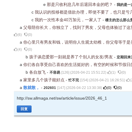
e
那是只收利息几年后退回本金的吧？
-
我的是一
c
我认识的投移都是借款办理，即使不要了，也只是亏
c
我的一次性本金40万加元，一家人了
-
楼主的怎么那么
a
父母陪你长大，你独立了，找到了男友，父母也体验过了这
(
6
)
(
0
)
a
你心里只有男友和钱，说明你人生观太幼稚，你父母等于是
(
4
)
(
0
)
b
孩子谈恋爱那一刻就是养了个别人的女友/男友
-
定期回来
a
你们各自享受自己喜欢的生活挺好的，有空的时候和节假日
b
各自放飞
-
不容易
[
126
] (
2026-04-21 15:51:22
)
(
1
)
(
0
)
a
家里多几个孩子能好点
-
忙不完
[
154
] (
2026-04-21 16:26:51
)
(
散就散，
a
-
202601
[
147
] (
2026-04-22 13:30:38
)
(
0
)
(
0
)
http://sw.allmaga.net/sw/article/issue/2026_46_1
回复