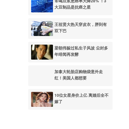
常喝豆浆患癌率大降28% ！3
大豆制品是抗癌之星
王祖贤大热天穿皮衣，胖到有
双下巴
梁朝伟躲过私生子风波 尘封多
年绯闻再发酵
加拿大轮胎店购物袋意外走
红！美国人都想要
10位女星身价上亿 离婚后全不
嫁了