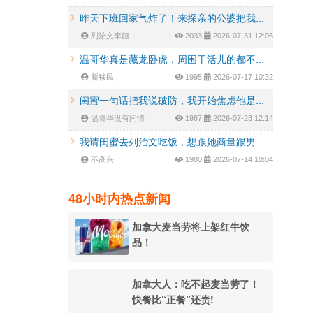
昨天下班回家气炸了！来探亲的公婆把我...
列治文李姐
2033
2026-07-31 12:06
温哥华真是藏龙卧虎，周围干活儿的都不...
新移民
1995
2026-07-17 10:32
闺蜜一句话把我说破防，我开始焦虑他是...
温哥华没有闲情
1987
2026-07-23 12:14
我请闺蜜去列治文吃饭，想跟她商量跟男...
不高兴
1980
2026-07-14 10:04
48小时内热点新闻
加拿大麦当劳将上架红牛饮
品！
加拿大人：吃不起麦当劳了！
快餐比“正餐”还贵!