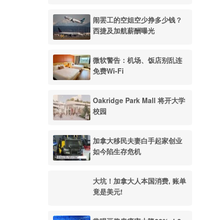
闹罢工的空姐空少挣多少钱？
西捷及加航薪酬曝光
微软警告：机场、饭店别乱连
免费Wi-Fi
Oakridge Park Mall 将开大学
校园
加拿大移民夫妻白手起家创业
如今陷生存危机
大坑！加拿大人本国消费, 账单
竟是美元!