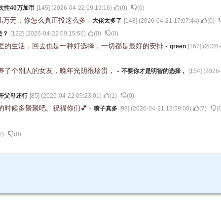
次性40万加币
[
145
] (
2026-04-22 09:19:16
)
(
0
)
(
0
)
几万元，你怎么真正投这么多
-
大佬太多了
[
148
] (
2026-04-21 17:07:44
)
(
0
)
贵？
[
122
] (
2026-04-22 09:15:56
)
(
0
)
(
0
)
里的生活，回去也是一种好选择，一切都是最好的安排
-
green
[
167
] (
2026-
养了个别人的女友，晚年光阴很珍贵，
-
不要你才是明智的选择，
[
154
] (
2026-
开父母还行
[
85
] (
2026-04-22 09:23:01
)
(
1
)
(
0
)
的时候多聚聚吧。祝福你们💕
-
喷子真多
[
98
] (
2026-04-21 13:59:00
)
(
7
)
(
2
)
(
0
)