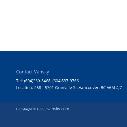
Contact Vansky
Tel: (604)269-8468
, (604)537-9766
Location: 258 - 5701 Granville St, Vancouver, BC V6M 4J7
vansky.com
CopyRight © 1999 -