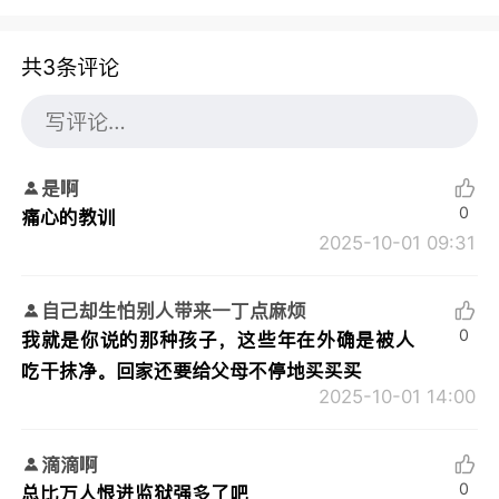
共3条评论
是啊
0
痛心的教训
2025-10-01 09:31
自己却生怕别人带来一丁点麻烦
0
我就是你说的那种孩子，这些年在外确是被人
吃干抹净。回家还要给父母不停地买买买
2025-10-01 14:00
滴滴啊
0
总比万人恨进监狱强多了吧