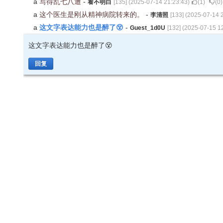
a
写得乱七八遭
-
看不明白
[
135
] (
2025-07-14 21:23:43
)
(
1
)
(
0
)
a
这个医生是刚从精神病院转来的。
-
李清照
[
133
] (
2025-07-14 
这文字表达能力也是醉了😵
a
-
Guest_1d0U
[
132
] (
2025-07-15 1
这文字表达能力也是醉了😵
回复