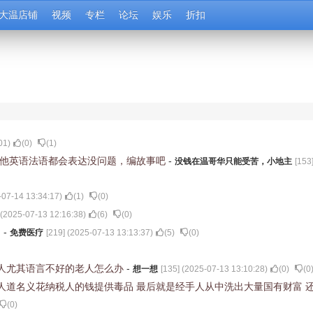
大温店铺
视频
专栏
论坛
娱乐
折扣
01
)
(
0
)
(
1
)
 他英语法语都会表达没问题，编故事吧
-
没钱在温哥华只能受苦，小地主
[
153
-07-14 13:34:17
)
(
1
)
(
0
)
 (
2025-07-13 12:16:38
)
(
6
)
(
0
)
。
-
免费医疗
[
219
] (
2025-07-13 13:13:37
)
(
5
)
(
0
)
人尤其语言不好的老人怎么办
-
想一想
[
135
] (
2025-07-13 13:10:28
)
(
0
)
(
0
人道名义花纳税人的钱提供毒品 最后就是经手人从中洗出大量国有财富 
(
0
)