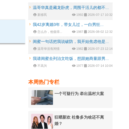
温哥华真是藏龙卧虎，周围干活儿的都不...
新移民
1992
2026-07-17 10:32
我42岁离婚3年，带女儿过，一白男狂...
怎么办，他值得...
1987
2026-08-02 12:32
闺蜜一句话把我说破防，我开始焦虑他是...
温哥华没有闲情
1982
2026-07-23 12:14
我请闺蜜去列治文吃饭，想跟她商量跟男...
不高兴
1977
2026-07-14 10:04
本周热门专栏
一个可疑行为 牵出温村大案
狂晒新欢 杜鲁多为啥还不离
婚？