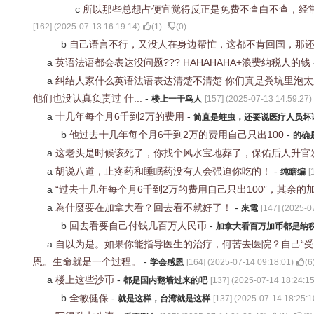
c
所以那些总想占便宜觉得反正是免费不查白不查，经
[
162
] (
2025-07-13 16:19:14
)
(
1
)
(
0
)
b
自己语言不行，又没人在身边帮忙，这都不肯回国，那
a
英语法语都会表达没问题??? HAHAHAHA+浪费纳税人的钱
a
纠结人家什么英语法语表达清楚不清楚 你们真是粪坑里泡太久
他们也没认真负责过 什...
-
楼上一干鸟人
[
157
] (
2025-07-13 14:59:27
)
a
十几年每个月6千到2万的费用
-
简直是蛀虫，还要说医疗人员坏
b
他过去十几年每个月6千到2万的费用自己只出100
-
的确
a
这老头是时候该死了，你找个风水宝地葬了，保佑后人升官
a
胡说八道，止疼药和睡眠药没有人会强迫你吃的！
-
纯瞎编
[
a
“过去十几年每个月6千到2万的费用自己只出100”，其余
a
為什麼要在加拿大看？回去看不就好了！
-
來電
[
147
] (
2025-0
b
回去看要自己付钱几百万人民币
-
加拿大看百万加币都是纳
a
自以为是。如果你能指导医生的治疗，何苦去医院？自己“
恩。生命就是一个过程。
-
学会感恩
[
164
] (
2025-07-14 09:18:01
)
(
6
a
楼上这些沙币
-
都是国内翻墙过来的吧
[
137
] (
2025-07-14 18:24:1
b
全敏健保
-
就是这样，台湾就是这样
[
137
] (
2025-07-14 18:25:1