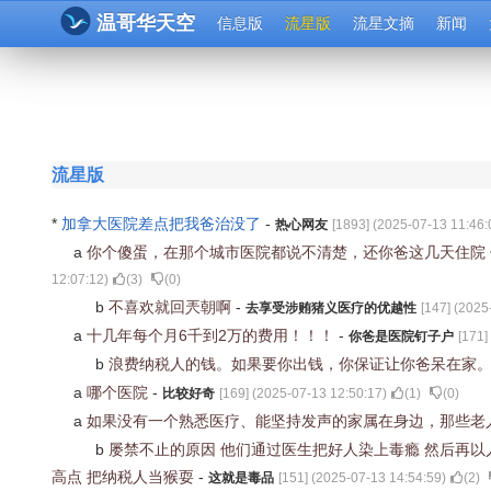
温哥华天空
信息版
流星版
流星文摘
新闻
流星版
*
加拿大医院差点把我爸治没了
-
热心网友
[
1893
] (
2025-07-13 11:46:
a
你个傻蛋，在那个城市医院都说不清楚，还你爸这几天住院
12:07:12
)
(
3
)
(
0
)
b
不喜欢就回兲朝啊
-
去享受涉贿猪义医疗的优越性
[
147
] (
2025
a
十几年每个月6千到2万的费用！！！
-
你爸是医院钉子户
[
171
]
b
浪费纳税人的钱。如果要你出钱，你保证让你爸呆在家
a
哪个医院
-
比较好奇
[
169
] (
2025-07-13 12:50:17
)
(
1
)
(
0
)
a
如果没有一个熟悉医疗、能坚持发声的家属在身边，那些老
b
屡禁不止的原因 他们通过医生把好人染上毒瘾 然后再以
高点 把纳税人当猴耍
-
这就是毒品
[
151
] (
2025-07-13 14:54:59
)
(
2
)