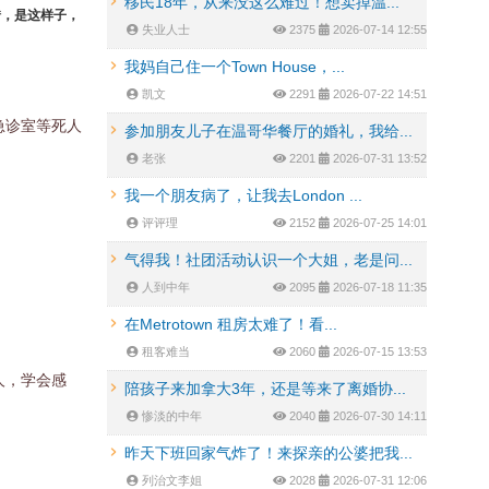
移民18年，从来没这么难过！想卖掉温...
错，是这样子，
失业人士
2375
2026-07-14 12:55
我妈自己住一个Town House，...
凯文
2291
2026-07-22 14:51
急诊室等死人
参加朋友儿子在温哥华餐厅的婚礼，我给...
老张
2201
2026-07-31 13:52
我一个朋友病了，让我去London ...
评评理
2152
2026-07-25 14:01
气得我！社团活动认识一个大姐，老是问...
人到中年
2095
2026-07-18 11:35
在Metrotown 租房太难了！看...
租客难当
2060
2026-07-15 13:53
人，学会感
陪孩子来加拿大3年，还是等来了离婚协...
惨淡的中年
2040
2026-07-30 14:11
昨天下班回家气炸了！来探亲的公婆把我...
列治文李姐
2028
2026-07-31 12:06