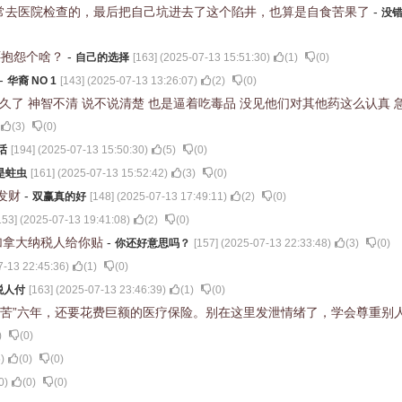
常去医院检查的，最后把自己坑进去了这个陷井，也算是自食苦果了
-
没
还抱怨个啥？
-
自己的选择
[
163
] (
2025-07-13 15:51:30
)
(
1
)
(
0
)
-
华裔 NO 1
[
143
] (
2025-07-13 13:26:07
)
(
2
)
(
0
)
了 神智不清 说不说清楚 也是逼着吃毒品 没见他们对其他药这么认真 
(
3
)
(
0
)
话
[
194
] (
2025-07-13 15:50:30
)
(
5
)
(
0
)
是蛀虫
[
161
] (
2025-07-13 15:52:42
)
(
3
)
(
0
)
发财
-
双赢真的好
[
148
] (
2025-07-13 17:49:11
)
(
2
)
(
0
)
153
] (
2025-07-13 19:41:08
)
(
2
)
(
0
)
的加拿大纳税人给你贴
-
你还好意思吗？
[
157
] (
2025-07-13 22:33:48
)
(
3
)
(
0
)
7-13 22:45:36
)
(
1
)
(
0
)
税人付
[
163
] (
2025-07-13 23:46:39
)
(
1
)
(
0
)
受苦”六年，还要花费巨额的医疗保险。别在这里发泄情绪了，学会尊重别
)
(
0
)
5
)
(
0
)
(
0
)
0
)
(
0
)
(
0
)