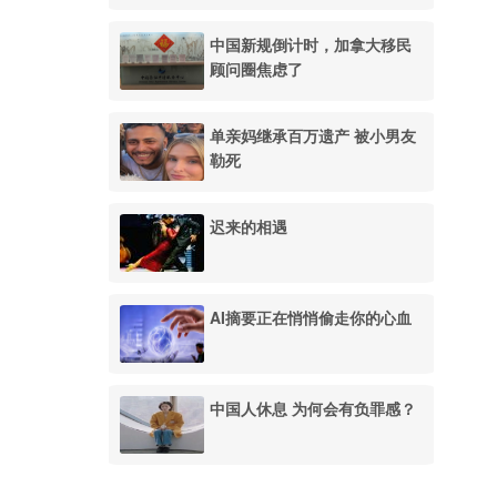
中国新规倒计时，加拿大移民
顾问圈焦虑了
单亲妈继承百万遗产 被小男友
勒死
迟来的相遇
AI摘要正在悄悄偷走你的心血
中国人休息 为何会有负罪感？