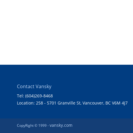
Contact Vansky
Tel: (604)269-8468
Location: 258 - 5701 Granville St, Vancouver, BC V6M 4J7
vansky.com
CopyRight © 1999 -