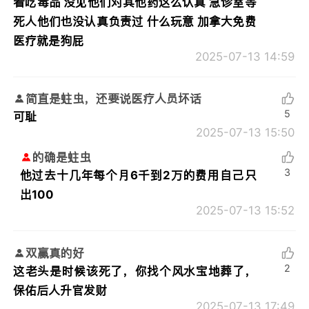
着吃毒品 没见他们对其他药这么认真 急诊室等
死人他们也没认真负责过 什么玩意 加拿大免费
医疗就是狗屁
2025-07-13 14:59
简直是蛀虫，还要说医疗人员坏话
5
可耻
2025-07-13 15:50
的确是蛀虫
3
他过去十几年每个月6千到2万的费用自己只
出100
2025-07-13 15:52
双赢真的好
2
这老头是时候该死了，你找个风水宝地葬了，
保佑后人升官发财
2025-07-13 17:49