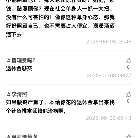
钱、贴照顾你？现在社会单身人一抓一大把、
没有什么可害怕的！像你这种单身心态、那就
好好照顾自己、也不需要占人便宜、潇潇洒洒
活下去！
2025-06-08 06:48
管理费吗？
0
退休金够交
2025-06-08 09:27
李清照
0
如果腰疼严重了，本给你花的退休金拿出来找
个针灸推拿师给他治病啊，
2025-06-09 09:43
温村滚地龙