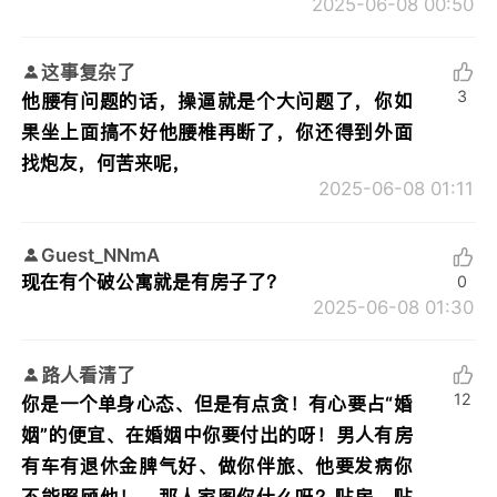
2025-06-08 00:50
这事复杂了
3
他腰有问题的话，操逼就是个大问题了，你如
果坐上面搞不好他腰椎再断了，你还得到外面
找炮友，何苦来呢，
2025-06-08 01:11
Guest_NNmA
现在有个破公寓就是有房子了？
0
2025-06-08 01:30
路人看清了
12
你是一个单身心态、但是有点贪！有心要占“婚
姻”的便宜、在婚姻中你要付出的呀！男人有房
有车有退休金脾气好、做你伴旅、他要发病你
不能照顾他！、那人家图你什么呀？贴房，贴