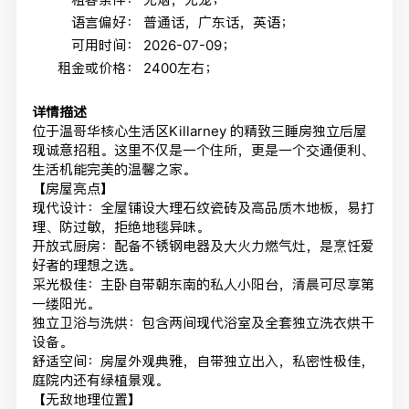
语言偏好：
普通话，广东话，英语；
可用时间：
2026-07-09；
租金或价格：
2400左右；
详情描述
位于温哥华核心生活区Killarney 的精致三睡房独立后屋
现诚意招租。这里不仅是一个住所，更是一个交通便利、
生活机能完美的温馨之家。
【房屋亮点】
现代设计：全屋铺设大理石纹瓷砖及高品质木地板，易打
理、防过敏，拒绝地毯异味。
开放式厨房：配备不锈钢电器及大火力燃气灶，是烹饪爱
好者的理想之选。
采光极佳：主卧自带朝东南的私人小阳台，清晨可尽享第
一缕阳光。
独立卫浴与洗烘：包含两间现代浴室及全套独立洗衣烘干
设备。
舒适空间：房屋外观典雅，自带独立出入，私密性极佳，
庭院内还有绿植景观。
【无敌地理位置】