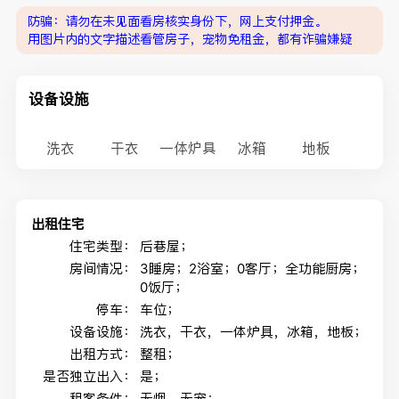
防骗：请勿在未见面看房核实身份下，网上支付押金。
用图片内的文字描述看管房子，宠物免租金，都有诈骗嫌疑
设备设施
洗衣
干衣
一体炉具
冰箱
地板
出租住宅
住宅类型：
后巷屋；
房间情况：
3睡房；2浴室；0客厅；全功能厨房；
0饭厅；
停车：
车位；
设备设施：
洗衣，干衣，一体炉具，冰箱，地板；
出租方式：
整租；
是否独立出入：
是；
租客条件：
无烟，无宠；