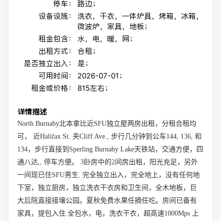
停车：
路边；
设备设施：
洗衣，干衣，一体炉具，烤箱，冰箱，
微波炉，家具，地板；
租金包含：
水，电，暖，网；
出租方式：
合租；
是否独立出入：
是；
可用时间：
2026-07-01；
租金或价格：
815左右；
详情描述
North Burnaby
北本拿比近
SFU
独立屋两房出租，分租合租均
可， 近
Halifax St.
夹
Cliff Ave.,
步行几分钟到公车
144, 136,
和
134
，步行直接到
Sperling Burnaby Lake
天铁站，交通方便，四
通八达
,,
停车方便。
3卧
房中的2间房出租，阳光充足，另外
一间现已住
SFU
男生
.
完全独立出入，完全地上，没有任何地
下室，独立厨房，独立洗衣干衣房和卫生间，全木地板，巨
大后院直接接壤公园。夏秋免费水果任摘任吃。房间已备有
家具，提包入住
.
全包水，电，洗衣干衣，超高速
1000Mps
上