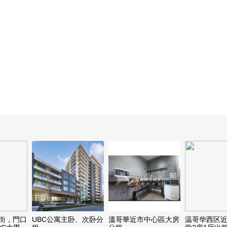
9街，門口
UBC公寓主卧、次卧分
溫哥華近市中心區大房
温哥华西区