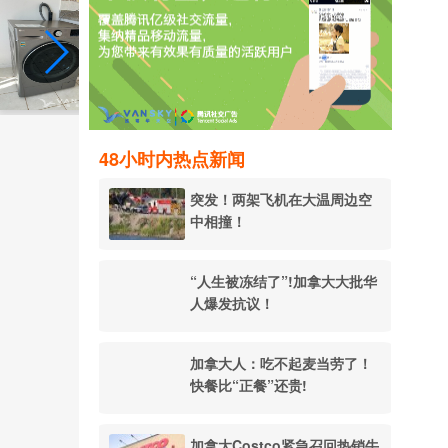
48小时内热点新闻
突发！两架飞机在大温周边空
中相撞！
“人生被冻结了”!加拿大大批华
人爆发抗议！
加拿大人：吃不起麦当劳了！
快餐比“正餐”还贵!
加拿大Costco紧急召回热销牛