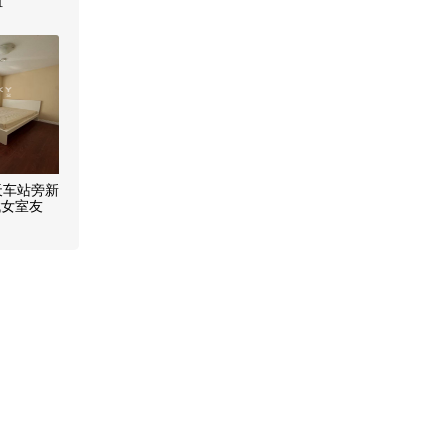
租
天车站旁新
找女室友