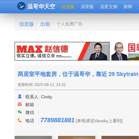
温哥华天空
信息版
流星版
流星文摘
新闻
信息版
出租
个人免费广告
/
/
两居室平地套房，位于温哥华，靠近 29 Skytrain S
更新时间: 2025-09-11, 14:32
联系人:
Cindy
邮箱 :
微信 :
7789881881
电话 :
[来电请说Vansky上看到]