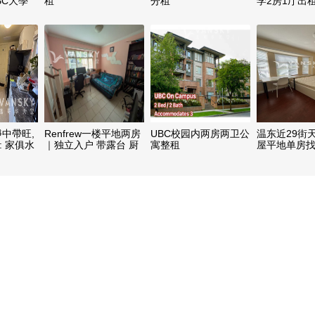
BC大學
租
分租
学2房1厅出
中帶旺,
Renfrew一楼平地两房
UBC校园内两房两卫公
温东近29街
: 家俱水
｜独立入户 带露台 厨
寓整租
屋平地单房
le)
卫齐全