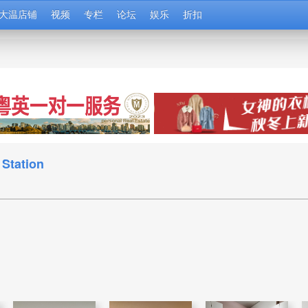
大温店铺
视频
专栏
论坛
娱乐
折扣
tation