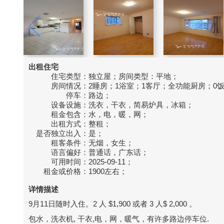
出租住宅
住宅类型：
独立屋；房间类型：平地；
房间情况：
2睡房；1浴室；1客厅；全功能厨房；0
停车：
路边；
设备设施：
洗衣，干衣，简易炉具，冰箱；
租金包含：
水，电，暖，网；
出租方式：
整租；
是否独立出入：
是；
租客条件：
无烟，女生；
语言偏好：
普通话，广东话；
可用时间：
2025-09-11；
租金或价格：
1900左右；
详情描述
9月11日随时入住。2 人 $1,900 或者 3 人$ 2,000 。
包水，洗衣机, 干衣,电，网，暖气，有许多路边停车位.