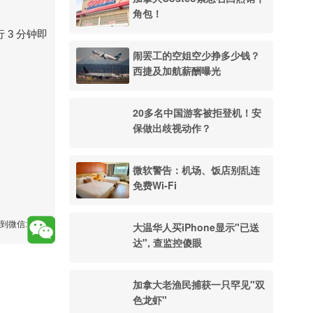
角包！
步行 3 分钟即
闹罢工的空姐空少挣多少钱？
西捷及加航薪酬曝光
20多名中国游客被拒登机！安
保做出歧视动作？
微软警告：机场、饭店别乱连
免费Wi-Fi
到微信:
大温华人买iPhone显示"已送
达", 查监控傻眼
加拿大老渔民捕获一只罕见"双
色龙虾"