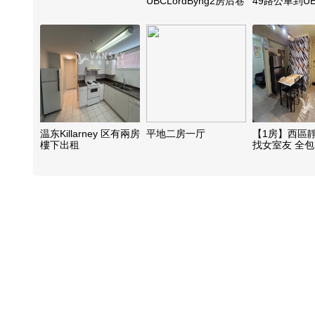
UBCLordByng2房后巷
49路公車到U
屋
及
温东Killarney 区有兩房
平地二房一厅
【1房】西區靜
樓下出租
找女室友 全包
電上網 (Marpo