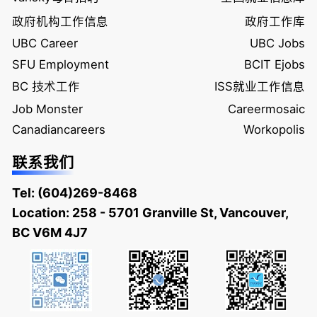
政府机构工作信息
政府工作库
UBC Career
UBC Jobs
SFU Employment
BCIT Ejobs
BC 技术工作
ISS就业工作信息
Job Monster
Careermosaic
Canadiancareers
Workopolis
联系我们
Tel:
(604)269-8468
Location: 258 - 5701 Granville St, Vancouver,
BC V6M 4J7