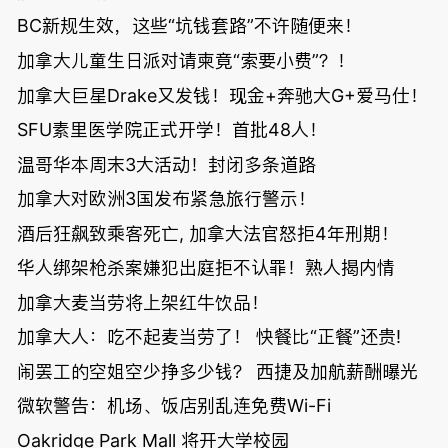
BC新规生效，这些“坑钱套路”不许随便来！
加拿大儿童生日派对请柬竟“索要小费”？！
加拿大巨星Drake又发钱！现金+奔驰大G+爱马仕！
SFU素里医学院正式开学！首批48人！
温哥华本周末3大活动！封闭多条道路
加拿大对欧洲3国发布紧急旅行警示！
酒后狂飙致乘客死亡, 加拿大法官怒拒4年刑期！
华人绑架枪杀案嫌犯出庭拒不认罪！熟人揭内情
加拿大麦当劳将上架红牛饮品！
加拿大人：吃不起麦当劳了！ 快餐比“正餐”还贵!
闹罢工的空姐空少挣多少钱？ 西捷及加航薪酬曝光
微软警告：机场、饭店别乱连免费Wi-Fi
Oakridge Park Mall 将开大学校园