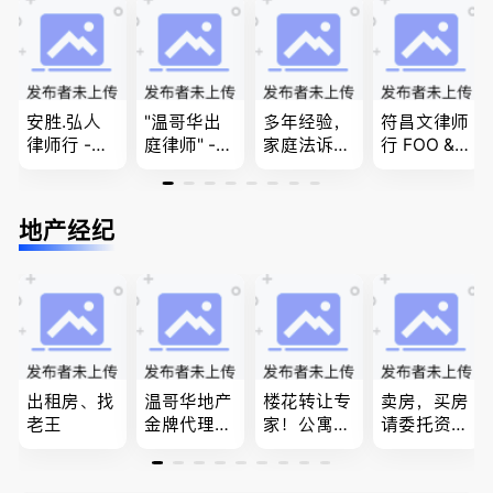
商业移民，
民和魁北克
移民签证
问题
名校申请
PEQ60472
、翻译和海
08731
牙认证
安胜.弘人
"温哥华出
多年经验，
符昌文律师
律师行 -
庭律师" -
家庭法诉
行 FOO & C
（大温地区
华夏律师事
讼, 地产过
OMPANY-
最大的华人
务所 - 劳动
户, 遗产认
家庭法, 离
律师行、精
法， 建
证，租务纠
婚/财产分
地产经纪
干团队、多
筑， 人身
纷 普通
配, 子女抚
名中、外文
伤害，商业
话， 粤
养, 刑事法
律师、多语
纠纷，审判
语，列治文
种服务、高
辩护
陈卓律师事
效优质、助
务所 (ATA L
您安心乐
aw Corpor
业、胜劵稳
ation)
操)
出租房、找
温哥华地产
楼花转让专
卖房，买房
老王
金牌代理经
家！公寓销
请委托资深
纪人(买，
售专家！欢
地产经纪人
卖，建）-
迎委托，多
Summer Sh