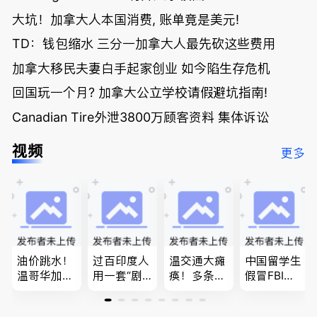
大坑！加拿大人本国消费, 账单竟是美元!
TD：钱包缩水 三分一加拿大人最先砍这些费用
加拿大移民夫妻白手起家创业 如今陷生存危机
回国玩一个月? 加拿大公立学校请假避坑指南!
Canadian Tire外泄3800万顾客资料 集体诉讼
视频
更多
油价跳水！
过百印度人
温交通大瘫
中国留学生
温哥华加油
用一套“剧
痪！多条主
假冒FBI上
省大钱，专
本”，移民
路封死到年
门行骗；泰
家曝还会更
官：太假
底；做顿饭
国高僧丑闻