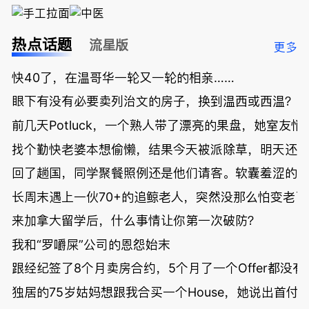
热点话题
流星版
更多
快40了，在温哥华一轮又一轮的相亲……
眼下有没有必要卖列治文的房子，换到温西或西温？
前几天Potluck，一个熟人带了漂亮的果盘，她室友悄
找个勤快老婆本想偷懒，结果今天被派除草，明天还
回了趟国，同学聚餐照例还是他们请客。软囊羞涩的
长周末遇上一伙70+的追鲸老人，突然没那么怕变老了
来加拿大留学后，什么事情让你第一次破防？
我和“罗嚼屎”公司的恩怨始末
跟经纪签了8个月卖房合约，5个月了一个Offer都没
独居的75岁姑妈想跟我合买一个House，她说出首付