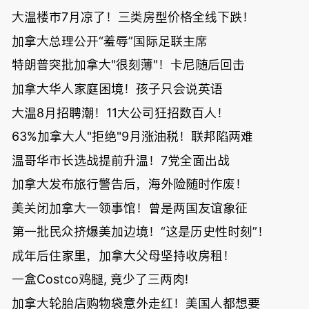
大温楼市7月凉了！三类房型价格全线下跌！
加拿大总理公开“羞辱”国际足联主席
特朗普突批加拿大"很刻薄"！卡尼随后回击
加拿大华人家庭困境！孩子只会说英语
大温8月招聘潮！11大公司狂招数百人！
63%加拿大人"拒绝"9月涨油税！联邦陷两难
温哥华市长选战提前升温！7党全面出战
加拿大发布旅行警告后，海外险随时作废！
美关闭加拿大一领事馆！曾是两国友谊象征
第一批民众挤爆美加边境！“这是历史性时刻”！
成年后住家里，加拿大父母坚持收房租！
一盒Costco鸡腿, 竟少了三两肉!
加拿大轮胎店购物袋意外走红！美国人都想要