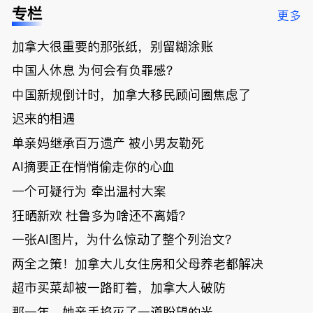
低；免费狂
了；一夜返
被罚1680
曝光；美国
专栏
更多
送50万磅蔬
贫！华人找
刀，公寓惊
夫妻住进殡
菜！大
银行做房贷
现天价罚
仪馆
加拿大很重要的那张纸，别留糊涂账
温“丑陋土
欠款多出$1
单；房市崩
豆日”冲击
9万；突
盘前兆？加
中国人休息 为何会有负罪感？
吉尼斯纪
发！无辜男
国租赁市场
录；惨！留
孩温哥华市
恐迎暴跌危
中国新规倒计时，加拿大移民顾问圈焦虑了
学生换汇被
中心被刺身
机！
迟来的相遇
骗光2万美
亡；
元，还被卷
单亲妈继承百万遗产 被小男友勒死
入跨国刑案
账户遭封！
AI摘要正在悄悄偷走你的心血
一个可疑行为 牵出温村大案
狂晒新欢 杜鲁多为啥还不离婚？
一张AI图片，为什么惊动了整个列治文？
两全之策！加拿大儿女住房和父母养老都解决
超市买菜却被一路盯着，加拿大人破防
那一年，她亲手掐灭了一道盼望的光