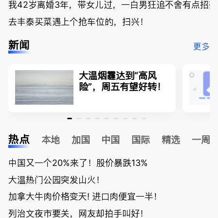
我42岁离婚3年，带女儿过，一白男狂追不舍有点招
去丰泰买菜遇上个抢车位的，扫兴！
新闻
更多
大温烟霾达到“高风
险”，周五有望好转！
热点
本地
加国
中国
国际
精选
一周
中国又一个20%来了！股价暴跌13%
大温热门公园突发山火！
加拿大牛肉价格变天! 进口肉便宜一半！
列治文夜市要关，网友却拍手叫好！