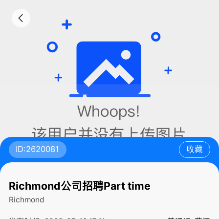
ID:2620081
收藏
Richmond公司招聘Part time
Richmond