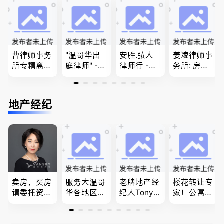
商业移民，
移民签证
团聚，投资
名校申请
、翻译和海
移民以及各
牙认证
类省提名和
技术移民
曹律师事务
"温哥华出
安胜.弘人
姜凌律师事
所专精离
庭律师" -
律师行 -
务所: 房产
婚，分居及
华夏律师事
（大温地区
过户专做急
婚前协议，
务所 - 劳动
最大的华人
件。婚姻
经济纠纷，
法， 建
律师行、精
法/公司法/
地产经纪
財產分割，
筑， 人身
干团队、多
民事商业诉
地产及生意
伤害，商业
名中、外文
讼律师
买卖
纠纷，审判
律师、多语
辩护
种服务、高
效优质、助
您安心乐
业、胜劵稳
操)
卖房，买房
服务大温哥
老牌地产经
楼花转让专
请委托资深
华各地区的
纪人Tony L
家！公寓销
地产经纪人
住宅及商业
in 忠于客户
售专家！欢
Summer Sh
地产专业持
经验买卖
迎委托，多