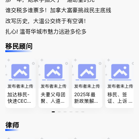
谁交税多谁票多！加拿大富豪挑战民主底线
改写历史，大温公交终于有空调！
扎心! 温哥华城市魅力远逊多伦多
移民顾问
加达移民-
夫妻父母团
2025年最
移民、签
快速CEC&P
聚、人道移
新政策解
证、上诉 --
NP真实工
民、LMIA
读，政府持
-”亲自负
作机会 移
和工签 移
牌顾问为您
责、全程跟
民上诉、家
民难民上诉
免费咨询各
进”的RCIC-
律师
庭团聚，特
疑难问题的
类疑难签证
IRB持牌移
快技术移民
解决 各类
问题，夫妻
民顾问