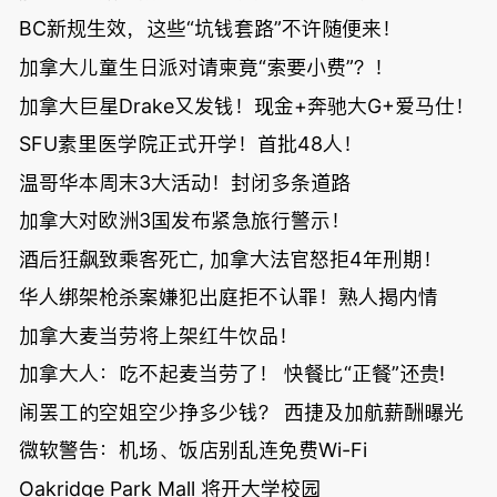
BC新规生效，这些“坑钱套路”不许随便来！
加拿大儿童生日派对请柬竟“索要小费”？！
加拿大巨星Drake又发钱！现金+奔驰大G+爱马仕！
SFU素里医学院正式开学！首批48人！
温哥华本周末3大活动！封闭多条道路
加拿大对欧洲3国发布紧急旅行警示！
酒后狂飙致乘客死亡, 加拿大法官怒拒4年刑期！
华人绑架枪杀案嫌犯出庭拒不认罪！熟人揭内情
加拿大麦当劳将上架红牛饮品！
加拿大人：吃不起麦当劳了！ 快餐比“正餐”还贵!
闹罢工的空姐空少挣多少钱？ 西捷及加航薪酬曝光
微软警告：机场、饭店别乱连免费Wi-Fi
Oakridge Park Mall 将开大学校园