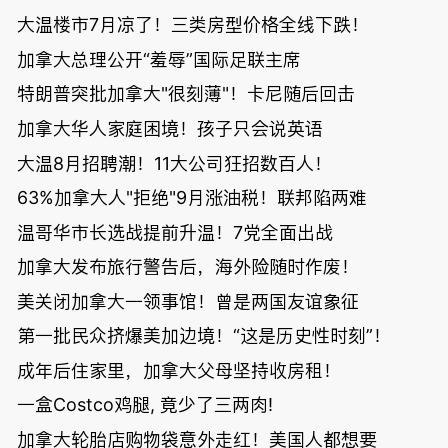
大温楼市7月凉了！三类房型价格全线下跌！
加拿大总理公开“羞辱”国际足联主席
特朗普突批加拿大"很刻薄"！卡尼随后回击
加拿大华人家庭困境！孩子只会说英语
大温8月招聘潮！11大公司狂招数百人！
63%加拿大人"拒绝"9月涨油税！联邦陷两难
温哥华市长选战提前升温！7党全面出战
加拿大发布旅行警告后，海外险随时作废！
美关闭加拿大一领事馆！曾是两国友谊象征
第一批民众挤爆美加边境！“这是历史性时刻”！
成年后住家里，加拿大父母坚持收房租！
一盒Costco鸡腿, 竟少了三两肉!
加拿大轮胎店购物袋意外走红！美国人都想要