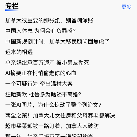
低；免费狂
了；一夜返
被罚1680
曝光；美国
专栏
更多
送50万磅蔬
贫！华人找
刀，公寓惊
夫妻住进殡
菜！大
银行做房贷
现天价罚
仪馆
加拿大很重要的那张纸，别留糊涂账
温“丑陋土
欠款多出$1
单；房市崩
豆日”冲击
9万；突
盘前兆？加
中国人休息 为何会有负罪感？
吉尼斯纪
发！无辜男
国租赁市场
录；惨！留
孩温哥华市
恐迎暴跌危
中国新规倒计时，加拿大移民顾问圈焦虑了
学生换汇被
中心被刺身
机！
迟来的相遇
骗光2万美
亡；
元，还被卷
单亲妈继承百万遗产 被小男友勒死
入跨国刑案
账户遭封！
AI摘要正在悄悄偷走你的心血
一个可疑行为 牵出温村大案
狂晒新欢 杜鲁多为啥还不离婚？
一张AI图片，为什么惊动了整个列治文？
两全之策！加拿大儿女住房和父母养老都解决
超市买菜却被一路盯着，加拿大人破防
那一年，她亲手掐灭了一道盼望的光