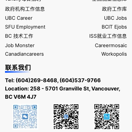
政府机构工作信息
政府工作库
UBC Career
UBC Jobs
SFU Employment
BCIT Ejobs
BC 技术工作
ISS就业工作信息
Job Monster
Careermosaic
Canadiancareers
Workopolis
联系我们
Tel:
(604)269-8468
,
(604)537-9766
Location: 258 - 5701 Granville St, Vancouver,
BC V6M 4J7