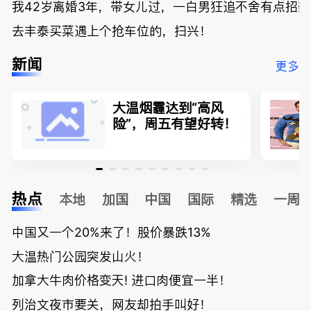
我42岁离婚3年，带女儿过，一白男狂追不舍有点招
去丰泰买菜遇上个抢车位的，扫兴！
新闻
更多
大温烟霾达到“高风
险”，周五有望好转！
热点
本地
加国
中国
国际
精选
一周
中国又一个20%来了！股价暴跌13%
大温热门公园突发山火！
加拿大牛肉价格变天! 进口肉便宜一半！
列治文夜市要关，网友却拍手叫好！