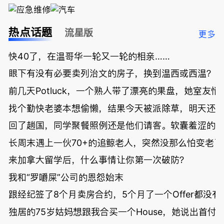
热点话题
流星版
更多
快40了，在温哥华一轮又一轮的相亲……
眼下有没有必要卖列治文的房子，换到温西或西温？
前几天Potluck，一个熟人带了漂亮的果盘，她室友悄
找个勤快老婆本想偷懒，结果今天被派除草，明天还
回了趟国，同学聚餐照例还是他们请客。软囊羞涩的
长周末遇上一伙70+的追鲸老人，突然没那么怕变老了
来加拿大留学后，什么事情让你第一次破防？
我和“罗嚼屎”公司的恩怨始末
跟经纪签了8个月卖房合约，5个月了一个Offer都没
独居的75岁姑妈想跟我合买一个House，她说出首付