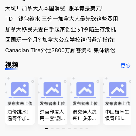
大坑！加拿大人本国消费, 账单竟是美元!
TD：钱包缩水 三分一加拿大人最先砍这些费用
加拿大移民夫妻白手起家创业 如今陷生存危机
回国玩一个月? 加拿大公立学校请假避坑指南!
Canadian Tire外泄3800万顾客资料 集体诉讼
视频
更多
油价跳水！
过百印度人
温交通大瘫
中国留学生
温哥华加油
用一套“剧
痪！多条主
假冒FBI上
省大钱，专
本”，移民
路封死到年
门行骗；泰
家曝还会更
官：太假
底；做顿饭
国高僧丑闻