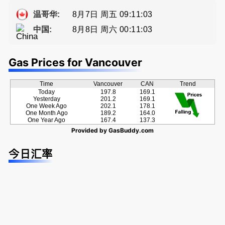
a， 五星好
牌地产经纪
提供高额返
种佣金方
评
Sophia Fan
佣
案！
8月7日 周五 09:11:03
温哥华:
房屋买卖,
8月8日 周六 00:11:03
中国:
资产规划管
理
Gas Prices for Vancouver
Time
Vancouver
CAN
Trend
Today
197.8
169.1
Yesterday
201.2
169.1
One Week Ago
202.1
178.1
One Month Ago
189.2
164.0
One Year Ago
167.4
137.3
Provided by
GasBuddy.com
今日汇率