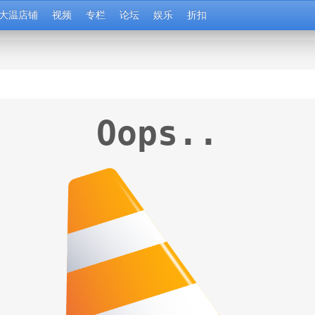
大温店铺
视频
专栏
论坛
娱乐
折扣
Oops..