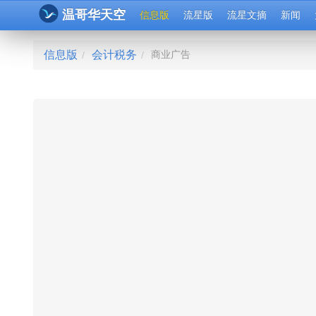
温哥华天空
信息版
流星版
流星文摘
新闻
信息版
会计税务
商业广告
/
/