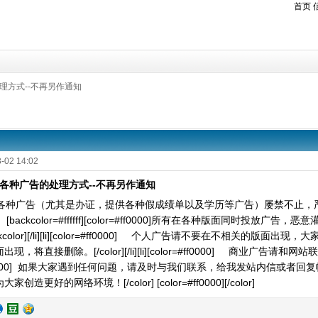
首页
处理方式--不再另作通知
-02 14:02
关于各种广告的处理方式--不再另作通知
种广告（尤其是办证，提供各种假成绩单以及学历等广告）屡禁不止，严重影
[li] [backcolor=#ffffff][color=#ff0000]所有在各种版面同
[/backcolor][/li][li][color=#ff0000] 个人广告请不要在不相
直接删除。[/color][/li][li][color=#ff0000] 商业广告请和网站联系。[/color][
=#ff0000] 如果大家遇到任何问题，请及时与我们联系，给我发站内信或
创造更好的网络环境！[/color] [color=#ff0000][/color]