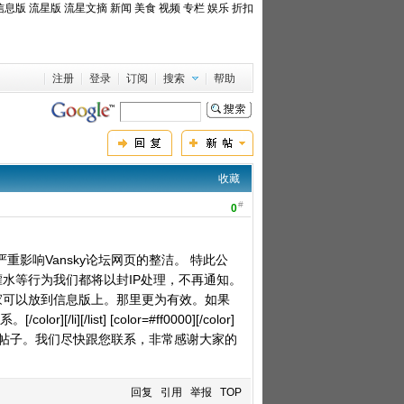
信息版
流星版
流星文摘
新闻
美食
视频
专栏
娱乐
折扣
注册
登录
订阅
搜索
帮助
收藏
#
0
响Vansky论坛网页的整洁。 特此公
时投放广告，恶意灌水等行为我们都将以封IP处理，不再通知。
关的版面出现，大家可以放到信息版上。那里更为有效。如果
/li][/list] [color=#ff0000][/color]
者回复帖子。我们尽快跟您联系，非常感谢大家的
回复
引用
举报
TOP