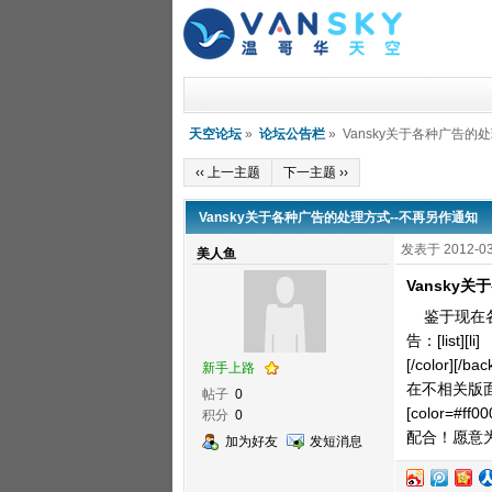
天空论坛
»
论坛公告栏
» Vansky关于各种广告的
‹‹ 上一主题
下一主题 ››
Vansky关于各种广告的处理方式--不再另作通知
发表于 2012-03
美人鱼
Vansky
鉴于现在各
告：[list]
[/color]
新手上路
在不相关版面出现，将
帖子
0
[color
积分
0
配合！愿意为大家
加为好友
发短消息