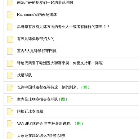
南Surrey的朋友们一起约着踢球啊
Richmond室内夜场踢球
温哥华有没有足球方面的专业人士或者有懂行的前辈？？
有没足球俱乐部招人的
室內5人足球隊找守門員
球迷們興奮了歐洲五大聯賽來襲，你更支持那一隊呢
找足球队
也许中国球迷都在等待这一刻的到来。
( 媒 )
室内足球联赛招参赛球队
( 图 )
阿根廷球衣收藏
VANSKY球迷会 世界杯最新进程。
( 图 )
大家还在踢足球么?快游泳吧!