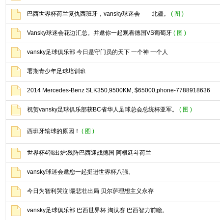
巴西世界杯荷兰复仇西班牙，vansky球迷会——北疆。
( 图 )
Vansky球迷会花边汇总。并邀你一起观看德国VS葡萄牙
( 图 )
vansky足球俱乐部 今日是守门员的天下 一个神 一个人
署期青少年足球培训班
2014 Mercedes-Benz SLK350,9500KM, $65000,phone-7788918636
祝贺vansky足球俱乐部获BC省华人足球总会总统杯亚军。
( 图 )
西班牙输球的原因！
( 图 )
世界杯4强出炉:残阵巴西迎战德国 阿根廷斗荷兰
vansky球迷会邀您一起挺进世界杯八强。
今日为智利哭泣!最悲壮出局 贝尔萨理想主义永存
vansky足球俱乐部 巴西世界杯 淘汰赛 巴西智力前瞻。