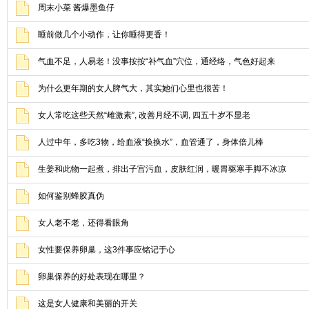
周末小菜 酱爆墨鱼仔
睡前做几个小动作，让你睡得更香！
气血不足，人易老！没事按按“补气血”穴位，通经络，气色好起来
为什么更年期的女人脾气大，其实她们心里也很苦！
女人常吃这些天然“雌激素”, 改善月经不调, 四五十岁不显老
人过中年，多吃3物，给血液“换换水”，血管通了，身体倍儿棒
生姜和此物一起煮，排出子宫污血，皮肤红润，暖胃驱寒手脚不冰凉
如何鉴别蜂胶真伪
女人老不老，还得看眼角
女性要保养卵巢，这3件事应铭记于心
卵巢保养的好处表现在哪里？
这是女人健康和美丽的开关