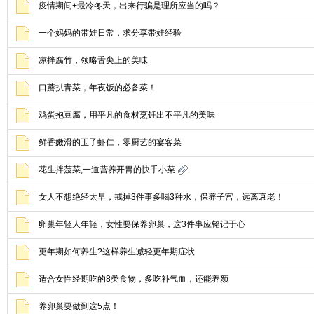
疫情期间+最冷冬天，出来行骗是理所应当的吗？
一个妈妈的带娃日常，求分享带娃经验
凉拌腐竹，领略舌尖上的美味
口蘑扒青菜，年夜饭的必备菜！
鸡蛋抱豆腐，用平凡的食材烹饪出不平凡的美味
鲜香嫩滑的玉子虾仁，零厨艺的宴客菜
花生拌菠菜,一道营养开胃的快手小菜
女人不想绝经太早，戒掉3件事多喝3种水，保养子宫，远离衰老！
卵巢年轻人年轻，女性要保养卵巢，这3件事应铭记于心
更年期如何养生?这样养生减轻更年期症状
适合女性经期吃的8类食物，多吃补气血，还能养颜
养卵巢要做到这5点！