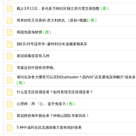
截止3月11日，多伦多万锦社区独立房月度交易指数
( 图 )
简单好吃又百搭的-意大利肉丸 （原创+视频)
( 图 )
韩国泡菜海鲜饼
( 图 )
我6月28号温哥华--蒙特利尔长途搬家顺风车
新冠病毒疫苗有几种
求最近回中国有偿带物。
请问在加拿大哪里可以买到Duphaston？国内叫“达芙通地屈孕酮片”或
( 图 )
什么是无症状感染者？如何发现无症状感染者？
心理师：用 「心」 提升免疫力
( 图 )
新冠肺炎每年都会来？钟南山团队专家回应！
5 种中成药在抗流感病毒方面有很好效果