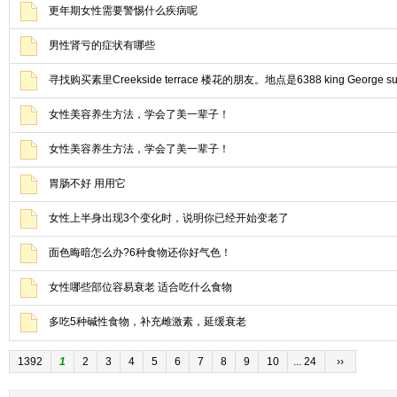
更年期女性需要警惕什么疾病呢
男性肾亏的症状有哪些
寻找购买素里Creekside terrace 楼花的朋友。地点是6388 king George surr
女性美容养生方法，学会了美一辈子！
女性美容养生方法，学会了美一辈子！
胃肠不好 用用它
女性上半身出现3个变化时，说明你已经开始变老了
面色晦暗怎么办?6种食物还你好气色！
女性哪些部位容易衰老 适合吃什么食物
多吃5种碱性食物，补充雌激素，延缓衰老
1392
1
2
3
4
5
6
7
8
9
10
... 24
››