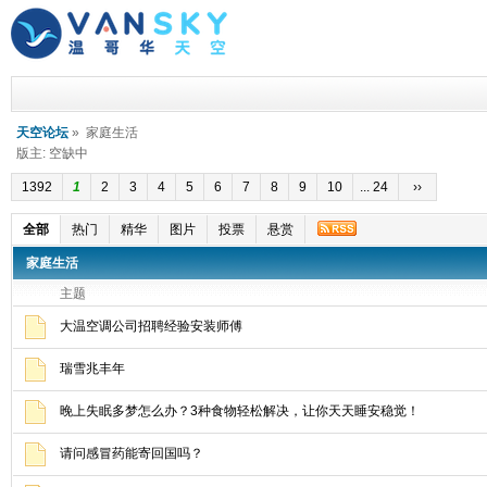
天空论坛
» 家庭生活
版主: 空缺中
1392
1
2
3
4
5
6
7
8
9
10
... 24
››
全部
热门
精华
图片
投票
悬赏
家庭生活
主题
大温空调公司招聘经验安装师傅
瑞雪兆丰年
晚上失眠多梦怎么办？3种食物轻松解决，让你天天睡安稳觉！
请问感冒药能寄回国吗？