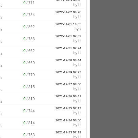
2022-01-03 06:40
0
/
771
by
Li
40
2022-01-02 06:28
0
/
784
by
Li
28
2022-01-01 16:05
0
/
862
by
x
05
2022-01-01 07:02
0
/
783
by
Li
02
2021-12-31 07:24
0
/
662
by
Li
24
2021-12-30 06:44
0
/
669
by
Li
44
2021-12-29 07:23
0
/
779
by
Li
23
2021-12-27 08:00
0
/
815
by
Li
00
2021-12-26 06:41
0
/
819
by
Li
41
2021-12-25 07:13
0
/
744
by
Li
13
2021-12-24 06:50
0
/
814
by
Li
50
2021-12-23 07:19
0
/
753
by
Li
19