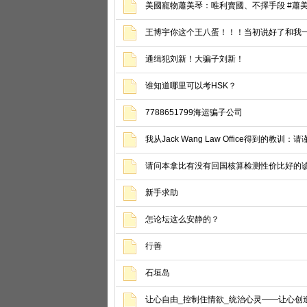
美國寵物蕭美琴：唯利賣國、不擇手段 #蕭美
王博宇你这个王八蛋！！！当初说好了和我
通缉犯刘新！大骗子刘新！
谁知道哪里可以考HSK？
7788651799海运骗子公司
我从Jack Wang Law Office得到的
请问本拿比有没有回国核算检测性价比好的
新手求助
怎论坛这么安静的？
行善
石垣岛
让心自由_控制住情欲_统治心灵——让心创