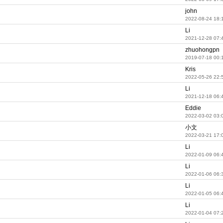
john
2022-08-24 18:
Li
2021-12-28 07:
zhuohongpn
2019-07-18 00:
Kris
2022-05-26 22:
Li
2021-12-18 06:
Eddie
2022-03-02 03:
小文
2022-03-21 17:
Li
2022-01-09 06:
Li
2022-01-06 06:
Li
2022-01-05 06:
Li
2022-01-04 07: