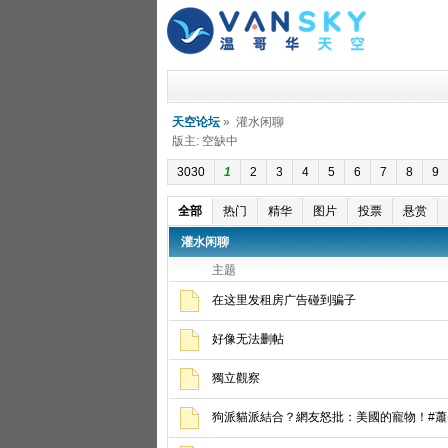
天空论坛
» 灌水闲聊
版主: 空缺中
3030
1
2
3
4
5
6
7
8
9
全部
热门
精华
图片
投票
悬赏
灌水闲聊
主题
在这里发租房广告碰到骗子
好像无法删帖
獨立觀察
狗派貓派結合？網友怒批：美國的寵物！#蕭