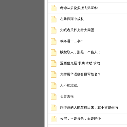
考虑从多伦多搬去温哥华
在暴风雨中成长
失眠者关怀支持大同盟
教粤语一二事~
以貌取人，那是一个俗人；
温西猛鬼屋 求助 求助 求助
怎样用华语拼音拼写姓名？
人不能难过。
长养善根
想得通的人能笑得出来，就不容易生病
云层，不是景色，而是胸怀