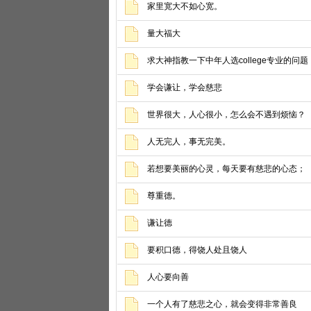
家里宽大不如心宽。
量大福大
求大神指教一下中年人选college专业的问题
学会谦让，学会慈悲
世界很大，人心很小，怎么会不遇到烦恼？
人无完人，事无完美。
若想要美丽的心灵，每天要有慈悲的心态；
尊重德。
谦让德
要积口德，得饶人处且饶人
人心要向善
一个人有了慈悲之心，就会变得非常善良