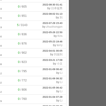
2022-08-30 01:41
0
/
605
by
日本猛男
16
2022-08-02 01:13
0
/
851
by
刘
45
2022-07-29 15:43
5
/
3143
by
zhuohongpn
19
2022-05-26 22:50
0
/
836
by
Kris
50
2022-05-23 19:46
0
/
876
by
terry
46
2022-04-01 00:05
0
/
902
by
刘放到
04
2022-03-21 17:09
0
/
823
by
小文
09
2022-01-09 06:42
0
/
795
by
Li
42
2022-01-06 06:32
0
/
772
by
Li
32
2022-01-05 06:42
0
/
806
by
Li
42
2022-01-04 07:29
0
/
760
by
Li
29