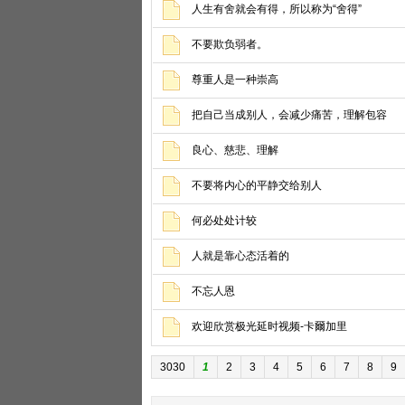
人生有舍就会有得，所以称为“舍得”
不要欺负弱者。
尊重人是一种崇高
把自己当成别人，会减少痛苦，理解包容
良心、慈悲、理解
不要将内心的平静交给别人
何必处处计较
人就是靠心态活着的
不忘人恩
欢迎欣赏极光延时视频-卡爾加里
3030
1
2
3
4
5
6
7
8
9