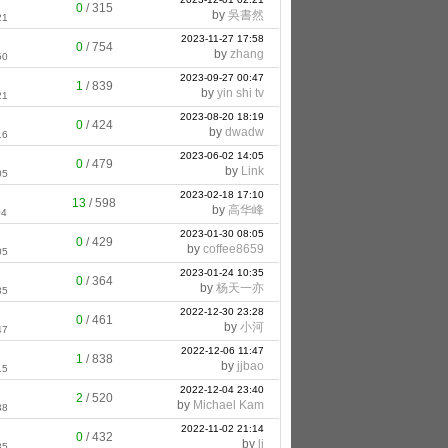
0
/
315
by
吳書然
21
2023-11-27 17:58
0
/
754
by
zhang
50
2023-09-27 00:47
1
/
839
by
yin shi tv
21
2023-08-20 18:19
0
/
424
by
dwadw
16
2023-06-02 14:05
0
/
479
by
Link
05
2023-02-18 17:10
13
/
598
by
高华峰
04
2023-01-30 08:05
0
/
429
by
coffee8659
05
2023-01-24 10:35
0
/
364
by
杨天一亦
35
2022-12-30 23:28
0
/
461
by
小河
47
2022-12-06 11:47
1
/
838
by
jjbao
15
2022-12-04 23:40
2
/
520
by
Michael Kam
38
2022-11-02 21:14
0
/
432
by
li
35