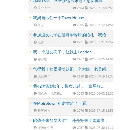
移民18年，从来没这么难过！想卖掉温...
失业人士
2393
2026-07-14 12:55
我妈自己住一个Town House，...
凯文
2305
2026-07-22 14:51
参加朋友儿子在温哥华餐厅的婚礼，我给...
老张
2221
2026-07-31 13:52
我一个朋友病了，让我去London ...
评评理
2167
2026-07-25 14:01
气得我！社团活动认识一个大姐，老是问...
人到中年
2110
2026-07-18 11:35
我42岁离婚3年，带女儿过，一白男狂...
怎么办，他值得...
2083
2026-08-02 12:32
在Metrotown 租房太难了！看...
租客难当
2076
2026-07-15 13:53
陪孩子来加拿大3年，还是等来了离婚协...
惨淡的中年
2057
2026-07-30 14:11