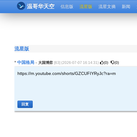
温哥华天空
信息版
流星版
流星文摘
新闻
流星版
中国格局
*
-
大国博弈
[
63
] (
2026-07-07 16:14:31
)
(
0
)
(
0
)
https://m.youtube.com/shorts/GZCUFIYRyJc?ra=m
回复