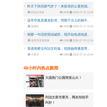
昨天下班回家气炸了！来探亲的公婆把我...
列治文李姐
2048
2026-07-31 12:06
温哥华真是藏龙卧虎，周围干活儿的都不...
新移民
2000
2026-07-17 10:32
闺蜜一句话把我说破防，我开始焦虑他是...
温哥华没有闲情
1999
2026-07-23 12:14
我请闺蜜去列治文吃饭，想跟她商量跟男...
不高兴
1989
2026-07-14 10:04
48小时内热点新闻
大温热门公园突发山火！
列治文夜市要关，网友却拍手
叫好！