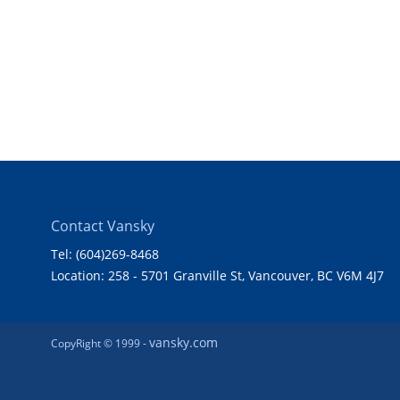
Contact Vansky
Tel: (604)269-8468
Location: 258 - 5701 Granville St, Vancouver, BC V6M 4J7
vansky.com
CopyRight © 1999 -