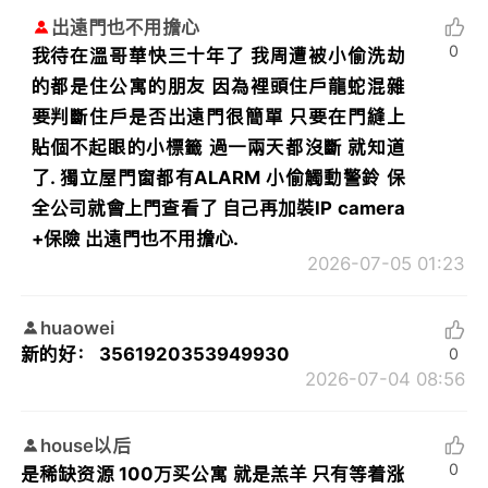
出遠門也不用擔心
0
我待在溫哥華快三十年了 我周遭被小偷洗劫
的都是住公寓的朋友 因為裡頭住戶龍蛇混雜
要判斷住戶是否出遠門很簡單 只要在門縫上
貼個不起眼的小標籤 過一兩天都沒斷 就知道
了. 獨立屋門窗都有ALARM 小偷觸動警鈴 保
全公司就會上門查看了 自己再加裝IP camera
+保險 出遠門也不用擔心.
2026-07-05 01:23
huaowei
新的好： 3561920353949930
0
2026-07-04 08:56
house以后
0
是稀缺资源 100万买公寓 就是羔羊 只有等着涨