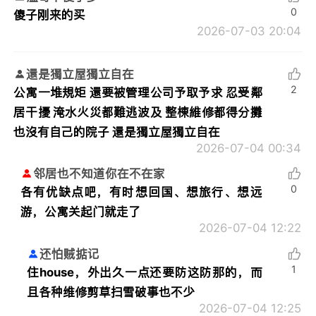
0
傻子刚来的买
2026-07-03 20:04
還是獨立屋獨立自在
2
公寓一堆規矩 還要被管理公司予取予求 忍受鄰
居干擾 淹水火災都難逃波及 整棟維修都得分攤
也沒有自己的院子 還是獨立屋獨立自在
2026-07-04 00:34
邻居也不知道你在不在家
0
各有优缺点吧，有时想回国、想旅行、想远
游，公寓关起门就走了
2026-07-04 12:22
还怕贼掂记
1
住house，外出久一点还要防这防那的，而
且各种维修剪草扫雪破事也不少
2026-07-04 12:25