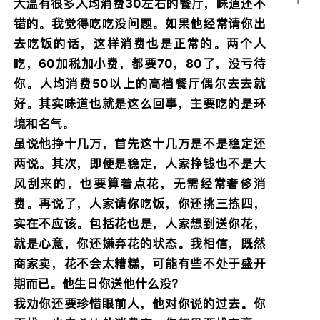
1
大温有很多人均消费30左右的餐厅，味道还不
错的。我觉得吃吃没问题。如果他经常请你出
去吃饭的话，这样消费也是正常的。两个人
吃，60加税加小费，都要70，80了，没亏待
你。人均消费50以上的高档餐厅偶尔去去就
好。其实味道也就是这么回事，主要吃的是环
境和名气。
虽说他挣十几万，首先这十几万是不是稳定还
两说。其次，即便是稳定，人家挣钱也不是大
风刮来的，也要算着点花，无需经常奢侈消
费。再说了，人家请你吃饭，你还挑三拣四，
实在不应该。包括花也是，人家想到送你花，
就是心意，你还嫌弃花的状态。我相信，既然
商家卖，花不会太糟糕，可能有些不处于盛开
期而已。他生日你送他什么没？
我劝你还要珍惜眼前人，他对你说的过去。你