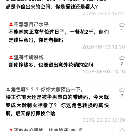
都是节俭出来的空间。你是爱钱还是看人？
2026-06-03 12:27
不想想自己水平
1
不能嘲笑正常节俭过日子，一餐花2千，你们
是谈生意吗，你是老板吗
2026-06-03 12:30
温哥华斩杀线
2
即使挣钱多，也要留出意外花销的空间
2026-06-03 13:16
角色呀？？？你给大家预告一下。
7
楼主你前天还是被华男表白的带娃妈，今天就
变成大龄剩女相亲了？ 你这角色转换的真快
啊，后天你打算换个啥
2026-06-03 12:29
还煞有介事的，比真的还“真”呢