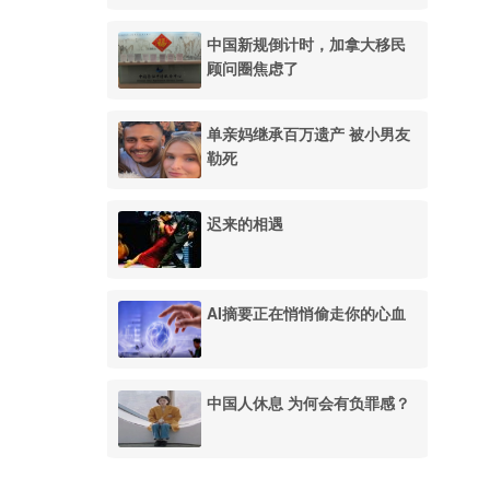
中国新规倒计时，加拿大移民
顾问圈焦虑了
单亲妈继承百万遗产 被小男友
勒死
迟来的相遇
AI摘要正在悄悄偷走你的心血
中国人休息 为何会有负罪感？