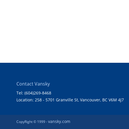
Contact Vansky
Tel: (604)269-8468
Location: 258 - 5701 Granville St, Vancouver, BC V6M 4J7
vansky.com
CopyRight © 1999 -