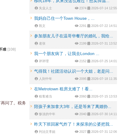
移民18年，从来没这么难过！想卖掉温...
失业人士
2374
2026-07-14 12:55
我妈自己住一个Town House，...
凯文
2291
2026-07-22 14:51
参加朋友儿子在温哥华餐厅的婚礼，我给...
老张
2199
2026-07-31 13:52
不难
[
108
]
我一个朋友病了，让我去London ...
评评理
2152
2026-07-25 14:01
气得我！社团活动认识一个大姐，老是问...
人到中年
2095
2026-07-18 11:35
在Metrotown 租房太难了！看...
租客难当
2060
2026-07-15 13:53
有再问了。税务
陪孩子来加拿大3年，还是等来了离婚协...
惨淡的中年
2040
2026-07-30 14:11
昨天下班回家气炸了！来探亲的公婆把我...
列治文李姐
2027
2026-07-31 12:06