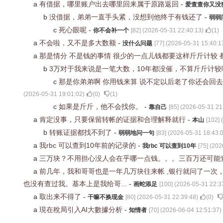
a
有借据，哪里账户出去哪里回来属于原路返回
-
爱查查你又没
b
没借据，弟弟一直手头紧，没想到他终于有钱还了
-
弱弱
c
死心眼呢
-
你不会补一个
[
82
] (
2026-05-31 22:40:13
)
(
1
)
a
不会啦，又不是多大数额
-
没什么问题
[
77
] (
2026-05-31 15:40:1
a
那是情分 不是钱的事情 很少的一点儿钱都要这样斤斤计较
b
3万对于我来说是一笔大数，10年都没催，不算斤斤计
c
那是你弟弟啊 你用钱来算 说不定以后老了你还会回
(
2026-05-31 19:01:02
)
(
0
)
(
1
)
c
如果是斤斤，他不会找你。
-
靠自己
[
85
] (
2026-05-31 21
a
肯定没事，只要保留转帐的证据和合理解释就行
-
本山
[
102
] (
b
转账证据都找不到了
-
弱弱地问一句
[
83
] (
2026-05-31 18:43:
a
我rbc 可以查到10年前的记录的
-
我rbc 可以查到10年
[
75
] (
202
a
三万块？不用担心没人会在乎哪一点钱。。。三百万还可能
a
前几年，我和哥哥也是一年几万块往来帐 ,银行就问了一
也没有查过我。基本上是我给哥...
-
画蛇添足
[
100
] (
2026-05-31 22:3
a
取出来不得了
-
干嘛不换现金
[
80
] (
2026-05-31 22:39:48
)
(
0
)
a
現在稅局引入AI大數據分析
-
知情者
[
70
] (
2026-06-04 12:51:37
)