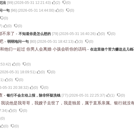
犯法
[
99
] (
2026-05-31 12:21:43
)
(
2
)
(
0
)
问一句
[
96
] (
2026-05-31 14:44:00
)
(
0
)
(
0
)
(
0
)
7
)
(
0
)
(
0
)
 都不亲了
-
不知道你是怎么想的
[
79
] (
2026-05-31 16:40:26
)
(
0
)
(
0
)
较吧
-
弱弱地问一句
[
80
] (
2026-05-31 18:42:13
)
(
3
)
(
0
)
去和他们一起过 你男人会离婚 小孩会听你的话吗
-
在这里做个苦力赚这点儿钱
:53:42
)
(
0
)
(
0
)
2026-05-31 18:09:51
)
(
0
)
(
0
)
01
)
(
0
)
(
0
)
6-05-31 20:38:32
)
(
0
)
(
0
)
查
-
银行不会主动上报，除非怀疑洗钱
[
77
] (
2026-05-31 22:25:37
)
(
1
)
(
0
)
次，我说他是我哥哥，我嫂子去世了，我是独居，属于直系亲属。银行就没
7:34
)
(
0
)
(
0
)
(
0
)
(
0
)
(
0
)