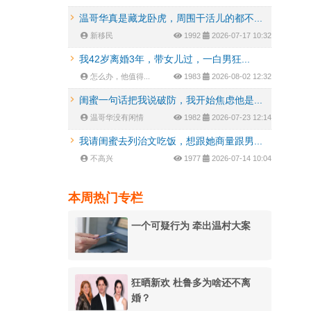
温哥华真是藏龙卧虎，周围干活儿的都不...
新移民
1992
2026-07-17 10:32
我42岁离婚3年，带女儿过，一白男狂...
怎么办，他值得...
1983
2026-08-02 12:32
闺蜜一句话把我说破防，我开始焦虑他是...
温哥华没有闲情
1982
2026-07-23 12:14
我请闺蜜去列治文吃饭，想跟她商量跟男...
不高兴
1977
2026-07-14 10:04
本周热门专栏
一个可疑行为 牵出温村大案
狂晒新欢 杜鲁多为啥还不离
婚？