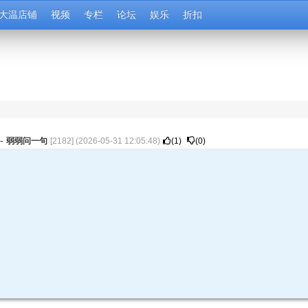
大温店铺
视频
专栏
论坛
娱乐
折扣
-
弱弱问一句
[
2182
] (
2026-05-31 12:05:48
)
(
1
)
(
0
)