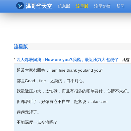
温哥华天空
信息版
流星版
流星文摘
新闻
流星版
西人邻居问我：How are you?我说，最近压力大 他愣了
*
-
杰森
通常大家都回答，I am fine,thank you!and you?
都是Good，fine，之类的，口不对心。
我最近压力大，太忙碌，而且有很多的账单要付，心情不太好
但邻居听了，好像有点不自在，赶紧说：take care
匆匆走掉了。
不能深度一点交流吗？