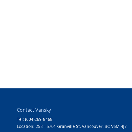
Contact Vansky
Tel: (604)269-8468
Location: 258 - 5701 Granville St, Vancouver, BC V6M 4J7