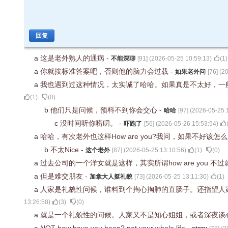
回复
a
这是老外熟人的通病
-
不能深聊
[
91
] (
2026-05-25 10:59:13
)
(
1
)
a
你就按标准答案吧，否则他的脑力会过载
-
如果老外问
[
76
] (
20
a
我也遇到过这种情况，太实诚了哈哈。如果真是不太好，一般他们都
(
1
)
(
0
)
b
他们只是问候，预料不到你会交心
-
哈哈
[
97
] (
2026-05-25 
c
没时间听你唠叨。
-
吓跑了
[
56
] (
2026-05-26 15:53:54
)
a
哈哈，有次老外也这样How are you?我问，如果不好该怎
b
不太Nice
-
这个老外
[
87
] (
2026-05-25 13:10:56
)
(
1
)
(
0
)
a
过去公司的一个洋女就是这样，其实所谓how are you
a
但是难交朋友
-
加拿大人挺礼貌
[
73
] (
2026-05-25 13:11:30
)
(
1
)
a
人家是礼貌性问候，谁料到个掏心掏肺的直肠子。还指望人
13:26:58
)
(
3
)
(
0
)
a
就是一个礼貌性的问候。人家又不是知心姐姐，或者深夜谈