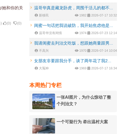
他/她和你的关
温哥华真是藏龙卧虎，周围干活儿的都不...
新移民
1982
2026-07-17 10:32
4
)
(
0
)
(
0
)
闺蜜一句话把我说破防，我开始焦虑他是...
温哥华没有闲情
1974
2026-07-23 12:14
我请闺蜜去列治文吃饭，想跟她商量跟男...
不高兴
1970
2026-07-14 10:04
女朋友非要跟我分手，谈了两年花了我2...
大冤种
1969
2026-07-17 16:34
本周热门专栏
一张AI图片，为什么惊动了整
个列治文？
一个可疑行为 牵出温村大案