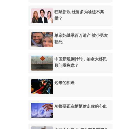
狂晒新欢 杜鲁多为啥还不离
婚？
单亲妈继承百万遗产 被小男友
勒死
中国新规倒计时，加拿大移民
顾问圈焦虑了
迟来的相遇
AI摘要正在悄悄偷走你的心血