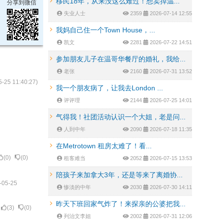
移民18年，从来没这么难过！想卖掉温...
分享到微信
失业人士
2359
2026-07-14 12:55
我妈自己住一个Town House，...
凯文
2281
2026-07-22 14:51
参加朋友儿子在温哥华餐厅的婚礼，我给...
老张
2160
2026-07-31 13:52
5-25 11:40:27
)
我一个朋友病了，让我去London ...
评评理
2144
2026-07-25 14:01
气得我！社团活动认识一个大姐，老是问...
人到中年
2090
2026-07-18 11:35
在Metrotown 租房太难了！看...
(
0
)
(
0
)
租客难当
2052
2026-07-15 13:53
陪孩子来加拿大3年，还是等来了离婚协...
-05-25
惨淡的中年
2030
2026-07-30 14:11
昨天下班回家气炸了！来探亲的公婆把我...
(
3
)
(
0
)
列治文李姐
2002
2026-07-31 12:06