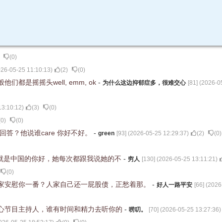
(
0
)
26-05-25 11:10:13
)
(
2
)
(
0
)
是摇摇头well, emm, ok
-
为什么这边抑郁症多，很难交心
[
81
] (
2026-0
13:10:12
)
(
3
)
(
0
)
(
0
)
(
0
)
么回答？他说谁care 你好不好。
-
green
[
93
] (
2026-05-25 12:29:37
)
(
2
)
(
0
)
 不过就是中国的你好，她每次都跟我说她的不
-
穷人
[
130
] (
2026-05-25 13:11:21
)
(
0
)
家安慰你一番？人家自己还一屁股债，正愁着那。
-
好人一路平安
[
66
] (
2026
心节目主持人，谁有时间和精力去听你的
-
唠叨。
[
70
] (
2026-05-25 13:27:36
)