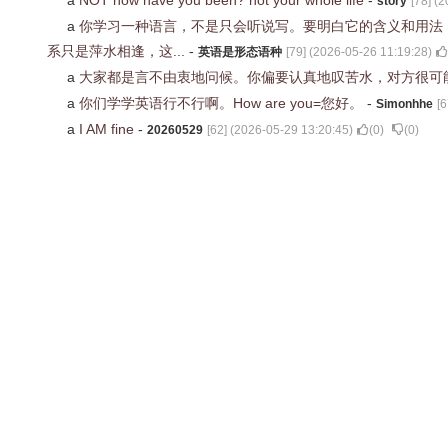
a
NOT how have you been? not your whole life
-
story
[
78
] (
2
a
你学习一种语言，不是只会听说写。要明白它的含义和用法，特别
系只是萍水相逢，这...
-
英语是形态语种
[
79
] (
2026-05-26 11:19:28
)
a
大家都是言不由衷地问候。你偏要认真地叹苦水，对方很可
a
你们学学英语行不行啊。How are you=您好。
-
Simonhhe
[
6
a
I AM fine
-
20260529
[
62
] (
2026-05-29 13:20:45
)
(
0
)
(
0
)