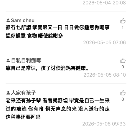
2026-05-04 20:08
Sam cheu
都冇乜所謂 擘開眼又一日 日日做你鍾意做嘅事
1
搵你鍾意 食物 唔使諗咁多
2026-05-05 07:06
自私自利倒霉
0
靠自己是常识，孩子讨债消耗害健康。
2026-05-05 08:10
人家有孩子
0
老来还有孙子辈 看着就舒坦 毕竟是自己一生来
过的痕迹 你有啥 悄无声息的来 没人送行的走
这种事还要问吗
2026-05-06 09:33