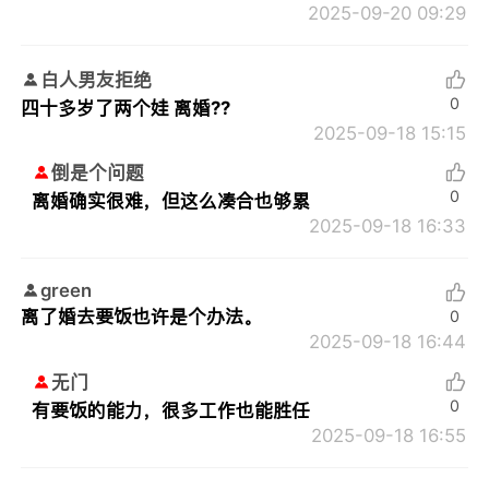
2025-09-20 09:29
白人男友拒绝
0
四十多岁了两个娃 离婚??
2025-09-18 15:15
倒是个问题
0
离婚确实很难，但这么凑合也够累
2025-09-18 16:33
green
离了婚去要饭也许是个办法。
0
2025-09-18 16:44
无门
0
有要饭的能力，很多工作也能胜任
2025-09-18 16:55