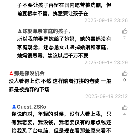
子不要让孩子再留在国内吃苦被洗脑，但
前妻根本不管，执意要让孩子在
2025-09-18 23:26
嫁娶单亲家庭的孩子，
2
所以我前妻是嫁给了她妈，她的毒妈没有
家庭观念，还怂恿女儿毁掉婚姻和家庭，
她妈很恶毒，建议以后千万不要
2025-09-18 23:29
那是你没机会
0
没人看得上你 不然 这样陪着打拼的老婆 一般
都是被抛弃的下场
2025-09-19 22:12
Guest_ZSKo
你说的对，年轻的时候，没有人看上我，只
4
有我老婆，我没钱，我老婆仅有的那点钱还
给我买了台电脑。但是现在看那些原来看不