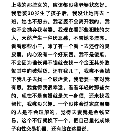
上我的那些女的，应该都没我老婆状态好。
我老婆30岁生了孩子后，我没让她再去上
班，她也不想去。我老婆不会离开我的，我
也不会抛弃我老婆。我现在看那些犯贱的女
人，天然产生一种厌恶感，不管她多漂亮。
看看那些小三，除了有一个看上去还行的臭
皮囊，内心没有一个好东西。我不是傻瓜，
不会因为谁长得不错就去找一个金玉其外败
絮其中的破烂货。还有我儿子，我🉑不会抛
下我儿子去找一个破烂货。我老婆一家对我
有恩，我觉得我很幸运。看看年轻时那些女
的，现在不是离婚就是欠一身债，还来找我
帮忙，我🉑没兴趣。一个没体会过家庭温馨
的人是不会理解的，觉得夫妻就是金钱交
易，这个不行就换下一个，把自己量化成婊
子和性交易机器。还有脸在这里说。