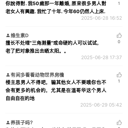
你說得對. 我50歲那一年離婚, 原來很多男人對
1
老女人有興趣. 我忙了十年. 今年60仍然人上床.
2025-06-28 16:52
维生素D
0
擅长不处理"三角测量"或命硬的人可以试试，
老了把对象推出去晒太阳。。
2025-06-28 17:37
有闲多看看动物世界房檐
1
楼主思男人不得吧，骗其他女人不要哦你也不
会有更多的机会的，尤其是在温哥华这个男人
自由自在的地
2025-06-29 05:42
养孩子吗？