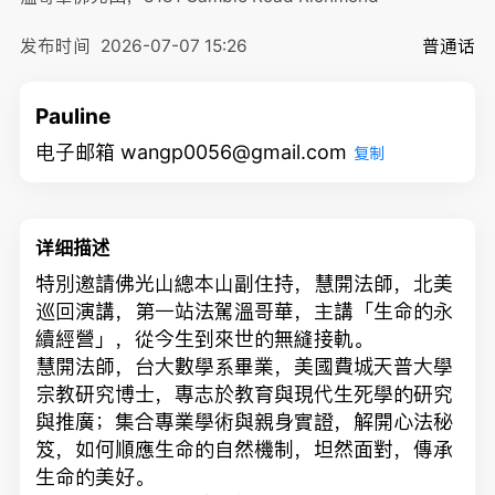
发布时间
2026-07-07 15:26
普通话
Pauline
电子邮箱 wangp0056@gmail.com
复制
详细描述
特別邀請佛光山總本山副住持，慧開法師，北美
巡回演講，第一站法駕溫哥華，主講「生命的永
續經營」，從今生到來世的無縫接軌。
慧開法師，台大數學系畢業，美國費城天普大學
宗教研究博士，專志於教育與現代生死學的研究
與推廣；集合專業學術與親身實證，解開心法秘
笈，如何順應生命的自然機制，坦然面對，傳承
生命的美好。