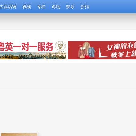
大温店铺
视频
专栏
论坛
娱乐
折扣