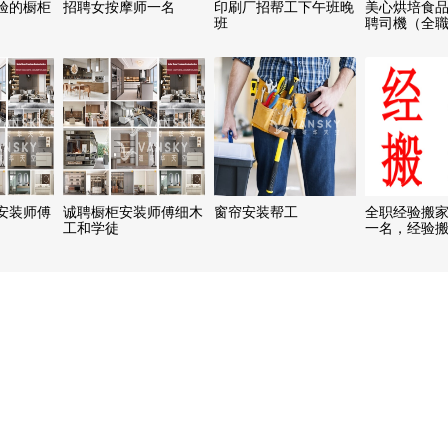
验的橱柜
招聘女按摩师一名
印刷厂招帮工下午班晚
美心烘培食
班
聘司機（全
安装师傅
诚聘橱柜安装师傅细木
窗帘安装帮工
全职经验搬
工和学徒
一名，经验
名