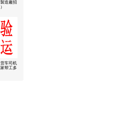
品製造廠招
職）
家货车司机
搬家帮工多