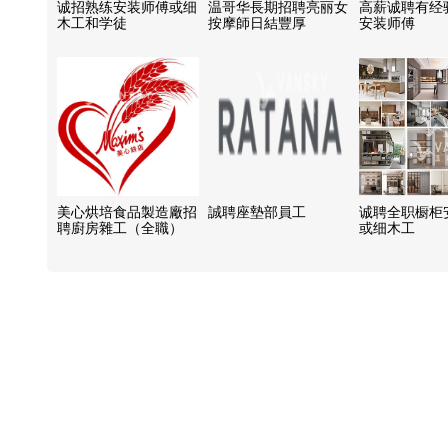
诚招熟练安装师傅或细
温哥华長期招聘亮丽女
高薪诚聘有经
木工和学徒
按摩師日結豐厚
安装师傅
美心烘培食品製造廠招
誠聘座墊部員工
诚聘全职橱柜
聘廚房雜工（全職）
或细木工