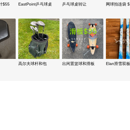
$55
EastPoint乒乓球桌
乒乓球桌转让
网球拍连袋 $
高尔夫球杆和包
出闲置篮球和滑板
Elan滑雪双板