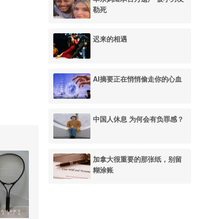
勒死
迟来的相遇
AI摘要正在悄悄偷走你的心血
中国人休息 为何会有负罪感？
加拿大很重要的那张纸，别留
糊涂账