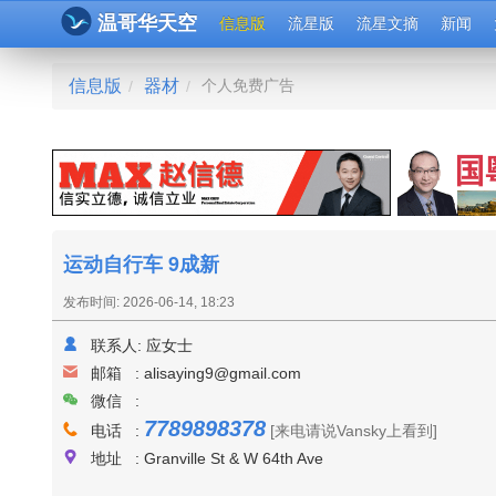
温哥华天空
信息版
流星版
流星文摘
新闻
信息版
器材
个人免费广告
/
/
运动自行车 9成新
发布时间: 2026-06-14, 18:23
联系人:
应女士
邮箱 :
alisaying9@gmail.com
微信 :
7789898378
电话 :
[来电请说Vansky上看到]
地址 : Granville St & W 64th Ave