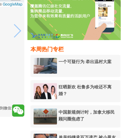
GoogleMap
 ©
本周热门专栏
一个可疑行为 牵出温村大案
狂晒新欢 杜鲁多为啥还不离
婚？
到微信:
中国新规倒计时，加拿大移民
顾问圈焦虑了
单亲妈继承百万遗产 被小男友