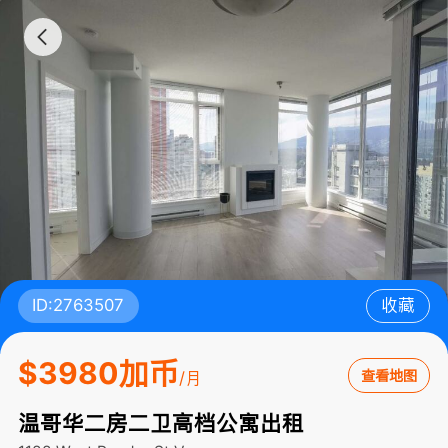
ID:2763507
收藏
$3980加币
查看地图
/月
温哥华二房二卫高档公寓出租