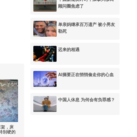
顾问圈焦虑了
单亲妈继承百万遗产 被小男友
勒死
迟来的相遇
AI摘要正在悄悄偷走你的心血
中国人休息 为何会有负罪感？
 床架，床
有特别硬的
用助送