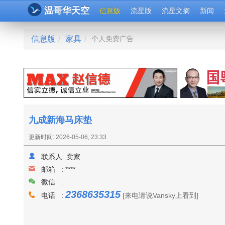
温哥华天空
信息版
流星版
流星文摘
新闻
信息版
家具
个人免费广告
/
/
九成新海马床垫
更新时间: 2026-05-06, 23:33
联系人:
卖家
邮箱 :
****
微信 :
2368635315
电话 :
[来电请说Vansky上看到]