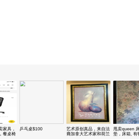
卖家具，
乒乓桌$100
艺术原创真品，来自法
甩卖queen
，餐桌椅
裔加拿大艺术家和荷兰
垫，床箱, 
用助送
艺术家，$100起，看
床垫，加费