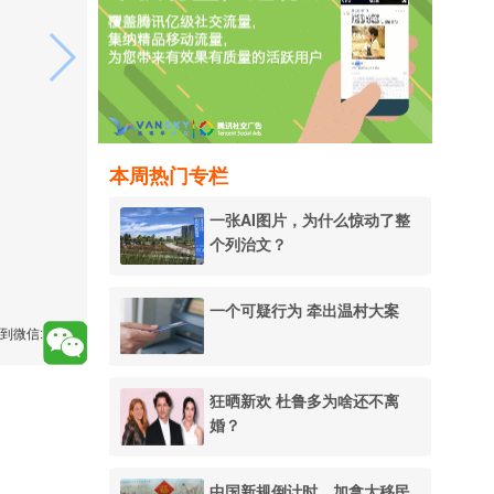
本周热门专栏
一张AI图片，为什么惊动了整
个列治文？
一个可疑行为 牵出温村大案
到微信:
狂晒新欢 杜鲁多为啥还不离
婚？
中国新规倒计时，加拿大移民