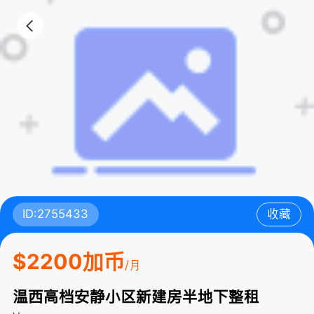
ID:2755433
收藏
$2200加币
/月
温西高档安静小区新建房半地下整租