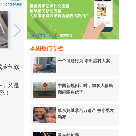
GoogleMap
 ©
本周热门专栏
一个可疑行为 牵出温村大案
或冷气修
件，又是
中国新规倒计时，加拿大移民
顾问圈焦虑了
系！
单亲妈继承百万遗产 被小男友
勒死
迟来的相遇