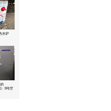
电热水炉
新的
开利）3吨空
难得机会！