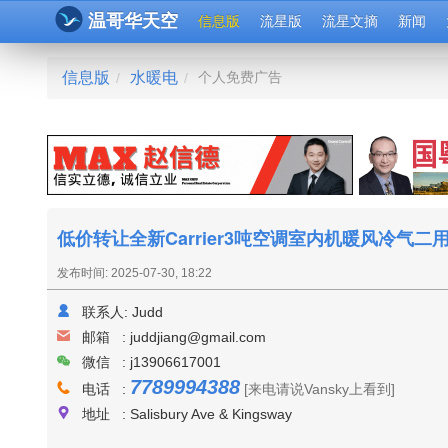
温哥华天空
信息版
流星版
流星文摘
新闻
信息版
水暖电
个人免费广告
/
/
低价转让全新Carrier3吨空调室内机暖风冷
发布时间: 2025-07-30, 18:22
联系人:
Judd
邮箱 :
juddjiang@gmail.com
微信 : j13906617001
7789994388
电话 :
[来电请说Vansky上看到]
地址 : Salisbury Ave & Kingsway