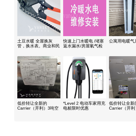
土豆水暖 全屋换灰
快速上门水暖电 /堵塞
公寓用电暖气
管，换水表。商业和民
返水漏水/房屋氡气检
用建筑水煤气改造
测 /屋顶雨水槽清理 /暖
风管清洁6042182285
低价转让全新的
*Level 2 电动车家用充
低价转让全新
Carrier（开利）3吨空
电桩限时优惠
Carrier（开
调室内机，难得机会！
调室内机
更新换机或冷气修理拆
换部件