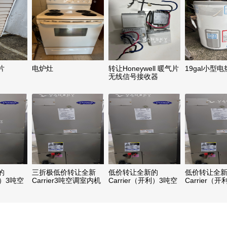
片
电炉灶
转让Honeywell 暖气片
19gal小型
无线信号接收器
的
三折极低价转让全新
低价转让全新的
低价转让全
利）3吨空
Carrier3吨空调室内机
Carrier（开利）3吨空
Carrier（
暖风冷气二用、更新换
调室内机，客户更新换
调室内机，
机或冷气修理拆换部件
机修理师傅拆换部件