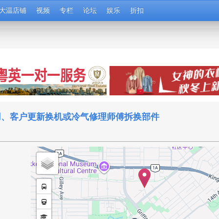
大温店铺
视频
专栏
论坛
娱乐
折扣
气二用、客户更新换机或冷气修理师傅拆换部件