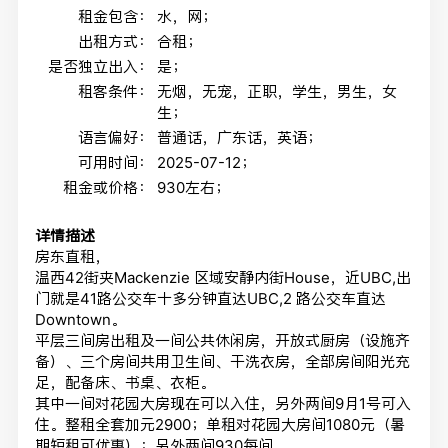
租金包含：
水，网；
出租方式：
合租；
是否独立出入：
是；
租客条件：
无烟，无宠，正职，学生，男生，女
生；
语言偏好：
普通话，广东话，英语；
可用时间：
2025-07-12；
租金或价格：
930左右；
详情描述
房东直租，
温西42街夹Mackenzie 区域安静内街House，近UBC,出
门就是41路公交车十多分钟直达UBC,2 路公交车直达
Downtown。
平层三间房出租及一间公共休闲房，开放式厨房（设施齐
备）、三个房间共用卫生间、干洗衣房，全部房间阳光充
足，配备床、书桌、衣柜。
其中一间对花园大房现在可以入住，另外两间9月1号可入
住。整租全套加元2900；单租对花园大房间1080元（暑
期短租可优惠）；另外两间930每间。