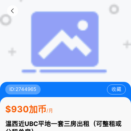
ID:2744965
收藏
$930加币
/月
温西近UBC平地一套三房出租（可整租或