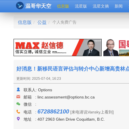
温哥华天空
信息版
流星版
流星文摘
新闻
信息版
公益
个人免费广告
/
/
好消息！新移民语言评估与转介中心新增高贵林点
更新时间: 2025-07-04, 16:23
联系人:
Options
邮箱 :
linc.assessment@options.bc.ca
微信 :
6728862100
电话 :
[来电请说Vansky上看到]
地址 : 407 2963 Glen Drive Coquitlam, B.C.