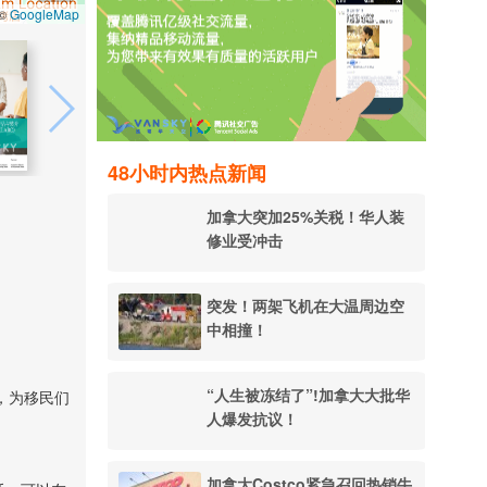
GoogleMap
 ©
48小时内热点新闻
加拿大突加25%关税！华人装
修业受冲击
突发！两架飞机在大温周边空
中相撞！
“人生被冻结了”!加拿大大批华
，为移民们
人爆发抗议！
加拿大Costco紧急召回热销牛