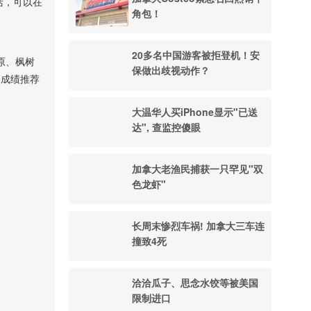
活，可以在
角包！
20多名中国游客被拒登机！安
原、枫树
保做出歧视动作？
的成绩推荐
大温华人买iPhone显示"已送
达", 查监控傻眼
加拿大老渔民捕获一只罕见"双
色龙虾"
长周末惨烈车祸! 加拿大三车连
撞致4死
洽洽瓜子、思念水饺等被美国
限制进口