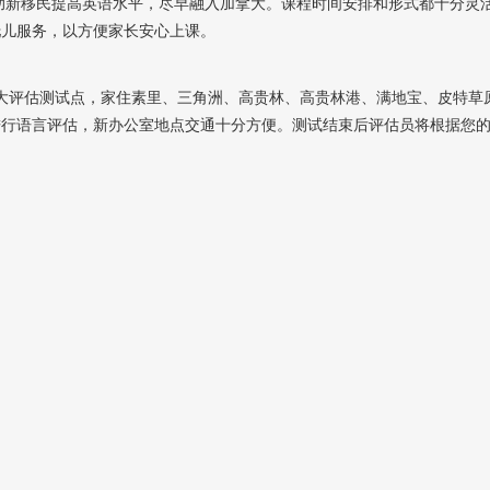
帮助新移民提高英语水平，尽早融入加拿大。课程时间安排和形式都十分灵
托儿服务，以方便家长安心上课。
林两大评估测试点，家住素里、三角洲、高贵林、高贵林港、满地宝、皮特草
进行语言评估，新办公室地点交通十分方便。测试结束后评估员将根据您