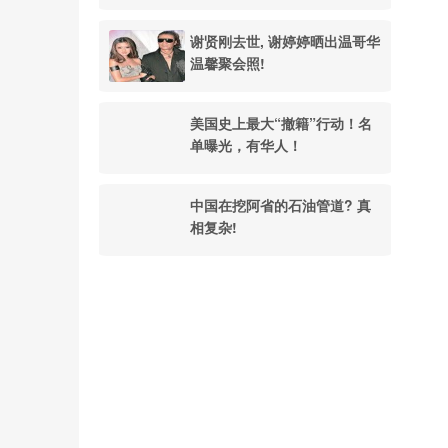
谢贤刚去世, 谢婷婷晒出温哥华
温馨聚会照!
美国史上最大“撤籍”行动！名
单曝光，有华人！
中国在挖阿省的石油管道? 真
相复杂!