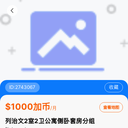
ID:2743067
收藏
$1000加币
查看地图
/月
列治文2室2卫公寓侧卧套房分组