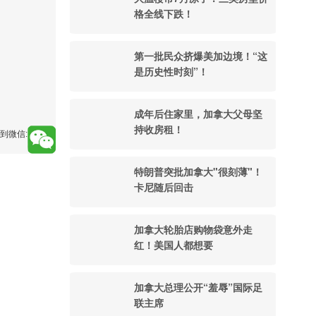
格全线下跌！
第一批民众挤爆美加边境！“这
是历史性时刻”！
成年后住家里，加拿大父母坚
持收房租！
到微信:
特朗普突批加拿大"很刻薄"！
卡尼随后回击
加拿大轮胎店购物袋意外走
红！美国人都想要
加拿大总理公开“羞辱”国际足
联主席