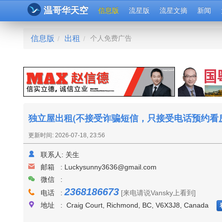
温哥华天空
信息版
流星版
流星文摘
新闻
信息版
出租
个人免费广告
/
/
独立屋出租(不接受诈骗短信，只接受电话预约看房
更新时间: 2026-07-18, 23:56
联系人:
关生
邮箱 :
Luckysunny3636@gmail.com
微信 :
2368186673
电话 :
[来电请说Vansky上看到]
地址 : Craig Court, Richmond, BC, V6X3J8, Canada