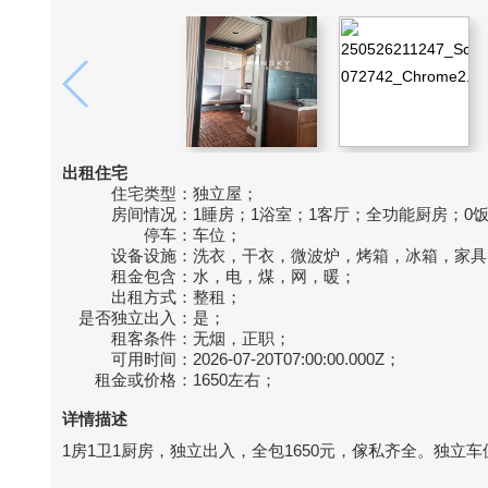
出租住宅
住宅类型：
独立屋；
房间情况：
1睡房；1浴室；1客厅；全功能厨房；0
停车：
车位；
设备设施：
洗衣，干衣，微波炉，烤箱，冰箱，家具
租金包含：
水，电，煤，网，暖；
出租方式：
整租；
是否独立出入：
是；
租客条件：
无烟，正职；
可用时间：
2026-07-20T07:00:00.000Z；
租金或价格：
1650左右；
详情描述
1房1卫1厨房，独立出入，全包1650元，傢私齐全。独立车位，