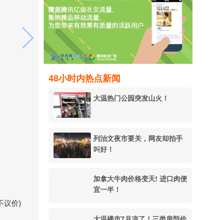
48小时内热点新闻
大温热门公园突发山火！
列治文夜市要关，网友却拍手
叫好！
加拿大牛肉价格变天! 进口肉便
宜一半！
不议价)
大温楼市7月凉了！三类房型价