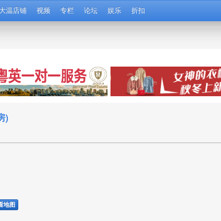
大温店铺
视频
专栏
论坛
娱乐
折扣
)
看地图