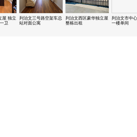
独立屋 独立
列治文三号路空架车总
列治文西区豪华独立屋
列治文市中
厅一卫
站对面公寓
整栋出租
一楼单间