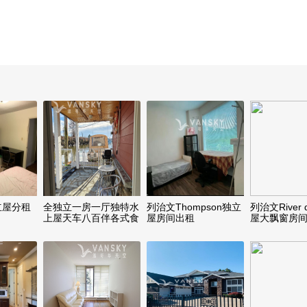
独立屋分租
全独立一房一厅独特水
列治文Thompson独立
列治文River 
上屋天车八百伴各式食
屋房间出租
屋大飘窗房
店超市近在咫尺却又旺
中带静