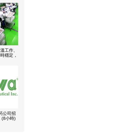
常溫工作、
工時穩定，
人
制药公司招
(8小時)