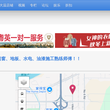
大温店铺
视频
专栏
论坛
娱乐
折扣
门窗、地板、水电、油漆施工熟练师傅！！