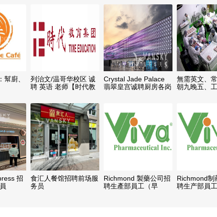
：幫廚、
列治文/温哥华校区 诚
Crystal Jade Palace
無需英文、
聘 英语 老师【时代教
翡翠皇宫诚聘厨房各岗
朝九晚五、
育】
位熟手
誠招包裝工
xpress 招
食汇人餐馆招聘前场服
Richmond 製藥公司招
Richmond
店員
务员
聘生產部員工（早
聘生产部員工 
班:6:00AM-2:30PM 或
晚班
晚班: 2:00PM-
10:30PM）