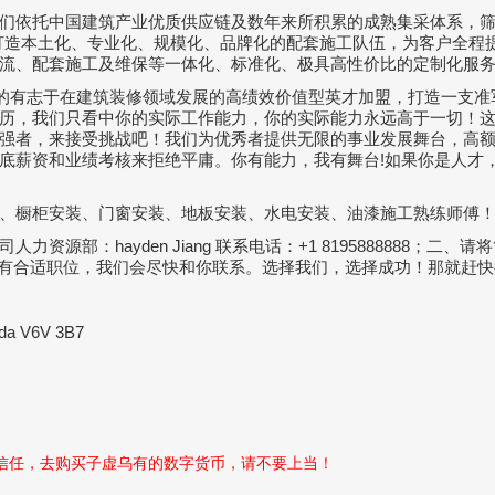
们依托中国建筑产业优质供应链及数年来所积累的成熟集采体系，
打造本土化、专业化、规模化、品牌化的配套施工队伍，为客户全程
流、配套施工及维保等一体化、标准化、极具高性价比的定制化服
”的有志于在建筑装修领域发展的高绩效价值型英才加盟，打造一支准
历，我们只看中你的实际工作能力，你的实际能力永远高于一切！
强者，来接受挑战吧！我们为优秀者提供无限的事业发展舞台，高
底薪资和业绩考核来拒绝平庸。你有能力，我有舞台!如果你是人才
、橱柜安装、门窗安装、地板安装、水电安装、油漆施工熟练师傅
部：hayden Jiang 联系电话：+1 8195888888；二、请
有合适职位，我们会尽快和你联系。选择我们，选择成功！那就赶快
da V6V 3B7
性信任，去购买子虚乌有的数字货币，请不要上当！