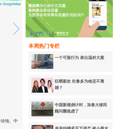
GoogleMap
 ©
本周热门专栏
一个可疑行为 牵出温村大案
狂晒新欢 杜鲁多为啥还不离
婚？
中国新规倒计时，加拿大移民
顾问圈焦虑了
、绿地、中
单亲妈继承百万遗产 被小男友