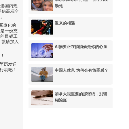
勒死
筛选国内规
提供高端全
务。
迟来的相遇
军事化的
这是一份充
额的目标工
，就请加入
AI摘要正在悄悄偷走你的心血
！！
将简历发送
行动吧！
中国人休息 为何会有负罪感？
加拿大很重要的那张纸，别留
糊涂账