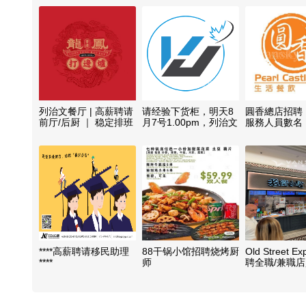
列治文餐厅 | 高薪聘请
请经验下货柜，明天8
圓香總店招聘
前厅/后厨 ｜ 稳定排班
月7号1.00pm，列治文
服務人員數名
IKEA宜家附近
****高薪聘请移民助理
88干锅小馆招聘烧烤厨
Old Street E
****
师
聘全職/兼職