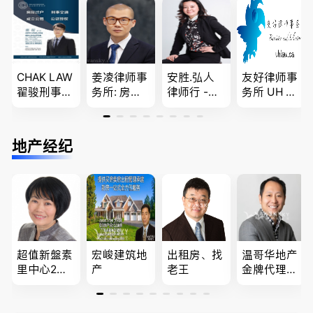
移民签证
团聚，投资
商业移民，
、翻译和海
移民以及各
名校申请
牙认证
类省提名和
技术移民
CHAK LAW
姜凌律师事
安胜.弘人
友好律师事
翟骏刑事交
务所: 房产
律师行 -
务所 UH LA
通大律师
过户专做急
（大温地区
W，专注U
刑事辩护/
件。婚姻
最大的华人
BC地区及
民事诉讼/
法/公司法/
律师行、精
温哥华，公
地产经纪
房产过户
民事商业诉
干团队、多
司商业、收
讼律师
名中、外文
购兼并、婚
律师、多语
姻家庭、遗
种服务、高
嘱遗产
效优质、助
您安心乐
业、胜劵稳
操)
超值新盤素
宏峻建筑地
出租房、找
温哥华地产
里中心2房1
产
老王
金牌代理经
廳1書房高
纪人(买，
級公寓，So
卖，建）-