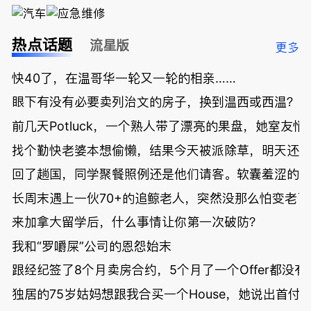
热点话题
流星版
更多
快40了，在温哥华一轮又一轮的相亲……
眼下有没有必要卖列治文的房子，换到温西或西温？
前几天Potluck，一个熟人带了漂亮的果盘，她室友悄
找个勤快老婆本想偷懒，结果今天被派除草，明天还
回了趟国，同学聚餐照例还是他们请客。软囊羞涩的
长周末遇上一伙70+的追鲸老人，突然没那么怕变老了
来加拿大留学后，什么事情让你第一次破防？
我和“罗嚼屎”公司的恩怨始末
跟经纪签了8个月卖房合约，5个月了一个Offer都没
独居的75岁姑妈想跟我合买一个House，她说出首付