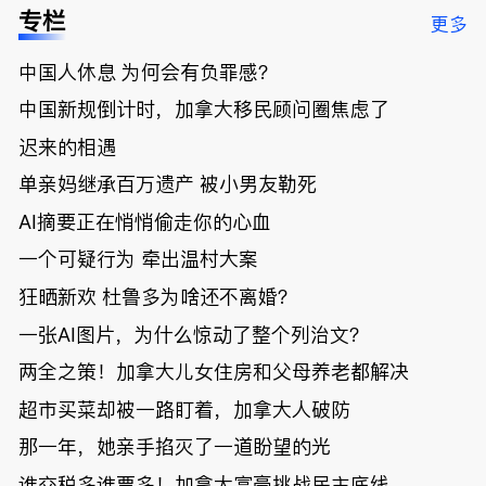
低；免费狂
了；一夜返
被罚1680
曝光；美国
专栏
更多
送50万磅蔬
贫！华人找
刀，公寓惊
夫妻住进殡
菜！大
银行做房贷
现天价罚
仪馆
中国人休息 为何会有负罪感？
温“丑陋土
欠款多出$1
单；房市崩
豆日”冲击
9万；突
盘前兆？加
中国新规倒计时，加拿大移民顾问圈焦虑了
吉尼斯纪
发！无辜男
国租赁市场
录；惨！留
孩温哥华市
恐迎暴跌危
迟来的相遇
学生换汇被
中心被刺身
机！
单亲妈继承百万遗产 被小男友勒死
骗光2万美
亡；
元，还被卷
AI摘要正在悄悄偷走你的心血
入跨国刑案
账户遭封！
一个可疑行为 牵出温村大案
狂晒新欢 杜鲁多为啥还不离婚？
一张AI图片，为什么惊动了整个列治文？
两全之策！加拿大儿女住房和父母养老都解决
超市买菜却被一路盯着，加拿大人破防
那一年，她亲手掐灭了一道盼望的光
谁交税多谁票多！加拿大富豪挑战民主底线