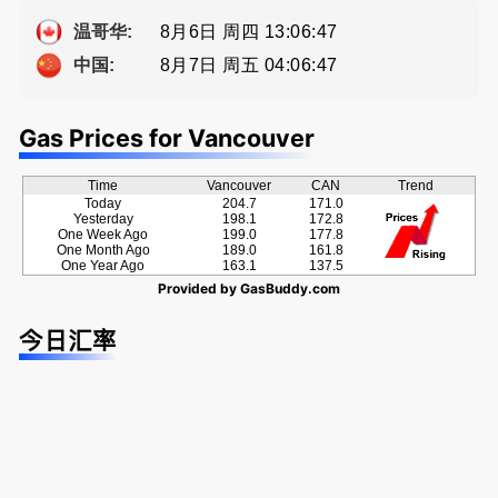
ng電話 778
Eddy 您诚
-689-5519
恳的朋友
8月6日 周四 13:06:48
温哥华:
8月7日 周五 04:06:48
中国:
Gas Prices for Vancouver
Time
Vancouver
CAN
Trend
Today
204.7
171.0
Yesterday
198.1
172.8
One Week Ago
199.0
177.8
One Month Ago
189.0
161.8
One Year Ago
163.1
137.5
Provided by
GasBuddy.com
今日汇率