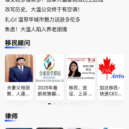
改写历史，大温公交终于有空调！
扎心! 温哥华城市魅力远逊多伦多
焦虑！大温人陷入养老困境
移民顾问
夫妻父母团
2025年最
移民、签
加达移民-
聚、人道移
新政策解
证、上诉 --
快速CEC&P
民、LMIA
读，政府持
-”亲自负
NP真实工
和工签 移
牌顾问为您
责、全程跟
作机会 移
民难民上诉
免费咨询各
进”的RCIC-
民上诉、家
律师
疑难问题的
类疑难签证
IRB持牌移
庭团聚，特
解决 各类
问题，夫妻
民顾问
快技术移民