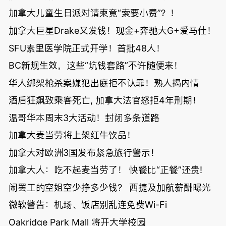
加拿大儿童生日派对请柬竟“索要小费”？！
加拿大巨星Drake又发钱！现金+奔驰大G+爱马仕！
SFU素里医学院正式开学！首批48人！
BC新规生效，这些“坑钱套路”不许随便来！
华人绑架枪杀案嫌犯出庭拒不认罪！熟人揭内情
酒后狂飙致乘客死亡, 加拿大法官怒拒4年刑期！
温哥华本周末3大活动！封闭多条道路
加拿大麦当劳将上架红牛饮品！
加拿大对欧洲3国发布紧急旅行警示！
加拿大人：吃不起麦当劳了！ 快餐比“正餐”还贵!
闹罢工的空姐空少挣多少钱？ 西捷及加航薪酬曝光
微软警告：机场、饭店别乱连免费Wi-Fi
Oakridge Park Mall 将开大学校园