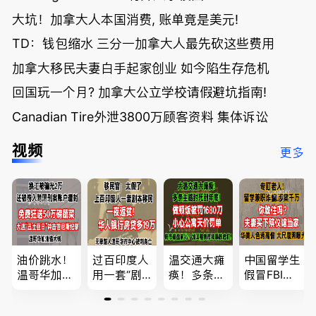
大坑！加拿大人本国消费, 账单竟是美元!
TD：钱包缩水 三分一加拿大人最先砍这些费用
加拿大移民夫妻白手起家创业 如今陷生存危机
回国玩一个月? 加拿大公立学校请假避坑指南!
Canadian Tire外泄3800万顾客资料 集体诉讼
视频
更多
油价跳水！
过百印度人
温交通大瘫
中国留学生
温哥华加油
用一套“剧
痪！多条主
假冒FBI上
省大钱，专
本”，移民
路封死到年
门行骗；泰
家曝还会更
官：太假
底；做顿饭
国高僧丑闻