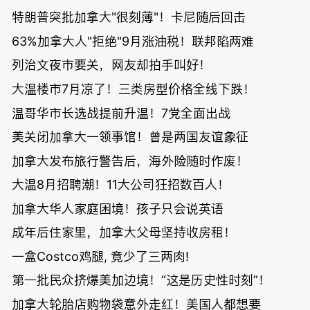
特朗普突批加拿大"很刻薄"！卡尼随后回击
63%加拿大人"拒绝"9月涨油税！联邦陷两难
列治文夜市要关，网友却拍手叫好！
大温楼市7月凉了！三类房型价格全线下跌！
温哥华市长选战提前升温！7党全面出战
美关闭加拿大一领事馆！曾是两国友谊象征
加拿大发布旅行警告后，海外险随时作废！
大温8月招聘潮！11大公司狂招数百人！
加拿大华人家庭困境！孩子只会说英语
成年后住家里，加拿大父母坚持收房租！
一盒Costco鸡腿, 竟少了三两肉!
第一批民众挤爆美加边境！“这是历史性时刻”！
加拿大轮胎店购物袋意外走红！美国人都想要