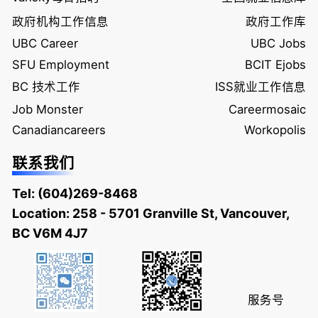
政府机构工作信息
政府工作库
UBC Career
UBC Jobs
SFU Employment
BCIT Ejobs
BC 技术工作
ISS就业工作信息
Job Monster
Careermosaic
Canadiancareers
Workopolis
联系我们
Tel:
(604)269-8468
Location: 258 - 5701 Granville St, Vancouver,
BC V6M 4J7
服务号