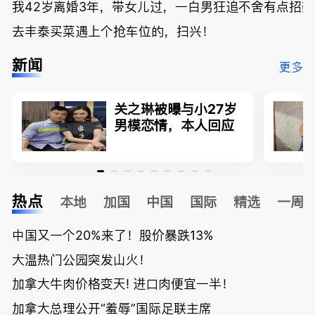
我42岁离婚3年，带女儿过，一白男狂追不舍有点招
去丰泰买菜遇上个抢车位的，扫兴！
新闻
更多
关之琳被曝与小27岁
男模恋情，本人回应
热点
本地
加国
中国
国际
精选
一周
中国又一个20%来了！股价暴跌13%
大温热门公园突发山火！
加拿大牛肉价格变天! 进口肉便宜一半！
加拿大总理公开“羞辱”国际足联主席