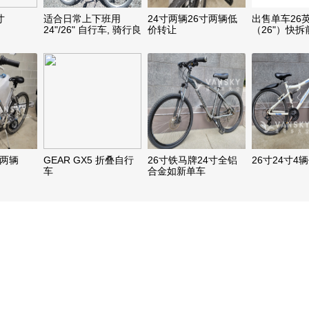
寸
适合日常上下班用
24寸两辆26寸两辆低
出售单车26
24"/26" 自行车, 骑行良
价转让
（26"）快拆
好, 50/100加币.
各两辆
GEAR GX5 折叠自行
26寸铁马牌24寸全铝
26寸24寸4
车
合金如新单车