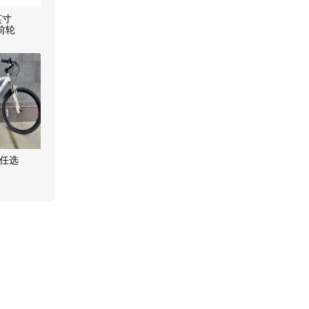
英寸
前轮
辆任选