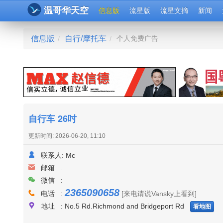
温哥华天空
信息版
流星版
流星文摘
新闻
信息版
自行/摩托车
个人免费广告
/
/
自行车 26吋
更新时间: 2026-06-20, 11:10
联系人:
Mc
邮箱 :
微信 :
2365090658
电话 :
[来电请说Vansky上看到]
地址 : No.5 Rd.Richmond and Bridgeport Rd
看地图