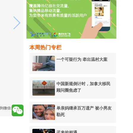
本周热门专栏
一个可疑行为 牵出温村大案
中国新规倒计时，加拿大移民
顾问圈焦虑了
单亲妈继承百万遗产 被小男友
到微信:
勒死
迟来的相遇