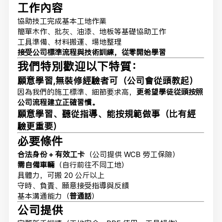
工作內容
協助技工完成基本工地作業
簡單木作、批灰、油漆、地板等基礎協助工作
工具準備、材料搬運、場地整理
接受公司標準流程與技術訓練，從零開始學習
我們特別歡迎以下特質：
願意學習,無裝修經驗者可（公司會從頭教起）
因為我們的施工標準、細節要求高，
更希望學徒從頭按照
公司流程建立正確習慣。
願意學習、聽從指導、能按規範做事（比有經
驗更重要）
必要條件
合法身份 + 有效工卡
（公司提供 WCB 勞工保險）
需自備車輛
（自行前往不同工地）
具體力，可搬 20 公斤以上
守時、負責、願意接受指導與反饋
基本溝通能力（
普通話
）
公司提供