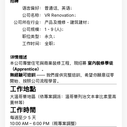
招聘
语言偏好：
普通话，英语；
公司名称：
VR Renovation；
公司所在行业：
产品及维修 - 建筑建材；
公司规模：
1 - 9 (人)；
职位类型：
永久；
工作时间：
全职；
详情描述
本公司專營住宅與商業裝修工程，現招募
室內裝修學徒
（Apprentice）
。
無經驗可培訓
—— 我們提供完整培訓，希望你願意從零
開始、按照公司流程學習。
工作地點
大溫哥華地區（依專案調派：溫哥華列治文本拿比素里高
貴林等）
工作時間
每週至少 5 天
10:00 AM – 6:00 PM（視專案調整）