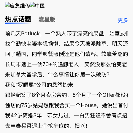
热点话题
流星版
更多
前几天Potluck，一个熟人带了漂亮的果盘，她室友悄
找个勤快老婆本想偷懒，结果今天被派除草，明天还
回了趟国，同学聚餐照例还是他们请客。软囊羞涩的
长周末遇上一伙70+的追鲸老人，突然没那么怕变老了
来加拿大留学后，什么事情让你第一次破防？
我和“罗嚼屎”公司的恩怨始末
跟经纪签了8个月卖房合约，5个月了一个Offer都没
独居的75岁姑妈想跟我合买一个House，她说出首付
我42岁离婚3年，带女儿过，一白男狂追不舍有点招
去丰泰买菜遇上个抢车位的，扫兴！