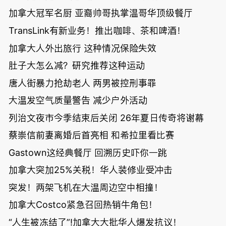
加拿大冠军名厨 亚裔帅哥执掌温哥华顶级餐厅
TransLink有新业务！推出咖啡、茶和啤酒！
加拿大人外出旅行 这种情况保险失效
肚子大怎么减？研究推荐这种运动
唐人街暴力抢劫老人 两男被控刑事罪
大温发空气质量警告 减少户外活动
列治文夜市今季结束后关闭 26年夏日传奇将谢幕
蔡崇信前妻离婚后首亮相 和希拉里看比赛
Gastown这经典餐厅 回溯历史吓你一跳
加拿大突加25%关税！华人装修业受冲击
突发！两架飞机在大温周边空中相撞！
加拿大Costco紧急召回热销牛角包！
“人生被冻结了”!加拿大大批华人爆发抗议！