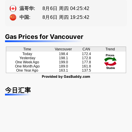
方位的地产
种佣金方
牌地产经纪
a， 五星好
服务
案！
Sophia Fan
评
8月6日 周四 04:25:43
温哥华:
房屋买卖,
8月6日 周四 19:25:43
中国:
资产规划管
理
Gas Prices for Vancouver
Time
Vancouver
CAN
Trend
Today
198.4
172.4
Yesterday
198.1
172.8
One Week Ago
199.0
177.8
One Month Ago
189.0
161.8
One Year Ago
163.1
137.5
Provided by
GasBuddy.com
今日汇率