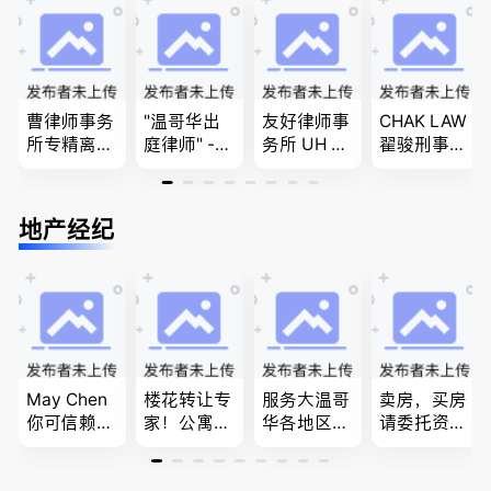
商业移民，
民和魁北克
问题
移民签证
名校申请
PEQ60472
、翻译和海
08731
牙认证
曹律师事务
"温哥华出
友好律师事
CHAK LAW
所专精离
庭律师" -
务所 UH LA
翟骏刑事交
婚，分居及
华夏律师事
W，专注U
通大律师
婚前协议，
务所 - 劳动
BC地区及
刑事辩护/
经济纠纷，
法， 建
温哥华，公
民事诉讼/
地产经纪
財產分割，
筑， 人身
司商业、收
房产过户
地产及生意
伤害，商业
购兼并、婚
买卖
纠纷，审判
姻家庭、遗
辩护
嘱遗产
May Chen
楼花转让专
服务大温哥
卖房，买房
你可信赖的
家！公寓销
华各地区的
请委托资深
山东人，
售专家！欢
住宅及商业
地产经纪人
为你提供全
迎委托，多
地产专业持
Summer Sh