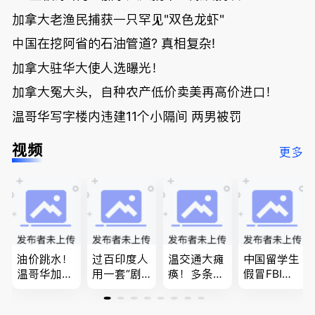
加拿大老渔民捕获一只罕见"双色龙虾"
中国在挖阿省的石油管道? 真相复杂!
加拿大驻华大使人选曝光！
加拿大冤大头，自种农产低价卖美再高价进口！
温哥华写字楼内违建11个小隔间 两男被罚
视频
更多
油价跳水！
过百印度人
温交通大瘫
中国留学生
温哥华加油
用一套“剧
痪！多条主
假冒FBI上
省大钱，专
本”，移民
路封死到年
门行骗；泰
家曝还会更
官：太假
底；做顿饭
国高僧丑闻