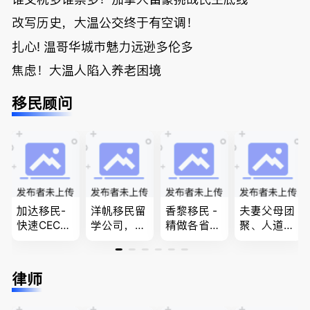
改写历史，大温公交终于有空调！
扎心! 温哥华城市魅力远逊多伦多
焦虑！大温人陷入养老困境
移民顾问
加达移民-
洋帆移民留
香黎移民 -
夫妻父母团
快速CEC&P
学公司，精
精做各省省
聚、人道移
NP真实工
做旅游转学
提名,LMIA,
民、LMIA
作机会 移
签各类签证
签证,工作
和工签 移
民上诉、家
留学转学，
推荐。持牌
民难民上诉
律师
庭团聚，特
BCPNP，E
顾问免费为
疑难问题的
快技术移民
E，团聚移
您解答各类
解决 各类