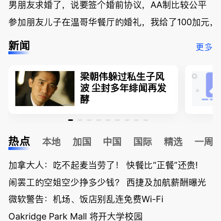
男朋友求婚了，说要签个婚前协议，AA制比较公平
参加朋友儿子在温哥华餐厅的婚礼，我给了100加元，
新闻
更多
梁朝伟躲过私生子风
波 尘封多年绯闻再发
酵
热点
本地
加国
中国
国际
精选
一周
加拿大人：吃不起麦当劳了！ 快餐比“正餐”还贵!
闹罢工的空姐空少挣多少钱？ 西捷及加航薪酬曝光
微软警告：机场、饭店别乱连免费Wi-Fi
Oakridge Park Mall 将开大学校园