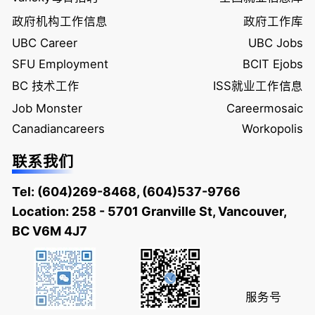
政府机构工作信息
政府工作库
UBC Career
UBC Jobs
SFU Employment
BCIT Ejobs
BC 技术工作
ISS就业工作信息
Job Monster
Careermosaic
Canadiancareers
Workopolis
联系我们
Tel:
(604)269-8468
,
(604)537-9766
Location: 258 - 5701 Granville St, Vancouver,
BC V6M 4J7
服务号