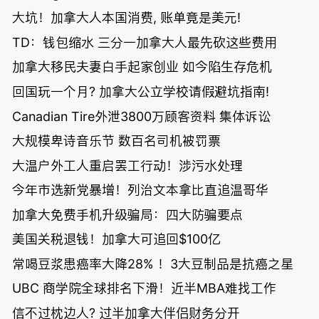
大坑！加拿大人本国消费, 账单竟是美元!
TD：钱包缩水 三分一加拿大人最先砍这些费用
加拿大移民夫妻白手起家创业 如今陷生存危机
回国玩一个月? 加拿大公立学校请假避坑指南!
Canadian Tire外泄3800万顾客资料 集体诉讼
大规模卑诗音乐节 数百名司机被罚票
大温户外工人重启罢工行动！涉污水处理
今年市选新党暴增！列治文本拿比直追温哥华
加拿大免费手机升级骗局：四大防骗要点
美国关税退钱！加拿大可追回$100亿
常喝豆浆患癌率大降28% ！3大豆制品是抗癌之星
UBC 商学院全球排名下滑！近半MBA难找工作
信不过枕边人? 过半加拿大伴侣财务分开