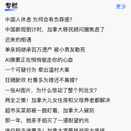
低；免费狂
了；一夜返
被罚1680
曝光；美国
专栏
更多
送50万磅蔬
贫！华人找
刀，公寓惊
夫妻住进殡
菜！大
银行做房贷
现天价罚
仪馆
中国人休息 为何会有负罪感？
温“丑陋土
欠款多出$1
单；房市崩
豆日”冲击
9万；突
盘前兆？加
中国新规倒计时，加拿大移民顾问圈焦虑了
吉尼斯纪
发！无辜男
国租赁市场
录；惨！留
孩温哥华市
恐迎暴跌危
迟来的相遇
学生换汇被
中心被刺身
机！
单亲妈继承百万遗产 被小男友勒死
骗光2万美
亡；
元，还被卷
AI摘要正在悄悄偷走你的心血
入跨国刑案
账户遭封！
一个可疑行为 牵出温村大案
狂晒新欢 杜鲁多为啥还不离婚？
一张AI图片，为什么惊动了整个列治文？
两全之策！加拿大儿女住房和父母养老都解决
超市买菜却被一路盯着，加拿大人破防
那一年，她亲手掐灭了一道盼望的光
谁交税多谁票多！加拿大富豪挑战民主底线