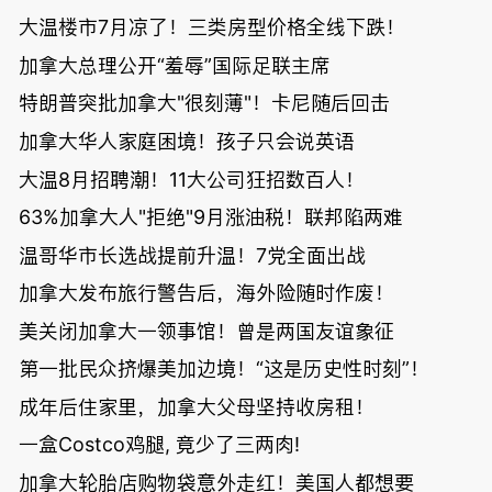
大温楼市7月凉了！三类房型价格全线下跌！
加拿大总理公开“羞辱”国际足联主席
特朗普突批加拿大"很刻薄"！卡尼随后回击
加拿大华人家庭困境！孩子只会说英语
大温8月招聘潮！11大公司狂招数百人！
63%加拿大人"拒绝"9月涨油税！联邦陷两难
温哥华市长选战提前升温！7党全面出战
加拿大发布旅行警告后，海外险随时作废！
美关闭加拿大一领事馆！曾是两国友谊象征
第一批民众挤爆美加边境！“这是历史性时刻”！
成年后住家里，加拿大父母坚持收房租！
一盒Costco鸡腿, 竟少了三两肉!
加拿大轮胎店购物袋意外走红！美国人都想要