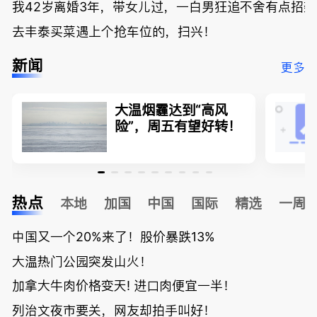
我42岁离婚3年，带女儿过，一白男狂追不舍有点招
去丰泰买菜遇上个抢车位的，扫兴！
新闻
更多
大温烟霾达到“高风
险”，周五有望好转！
热点
本地
加国
中国
国际
精选
一周
中国又一个20%来了！股价暴跌13%
大温热门公园突发山火！
加拿大牛肉价格变天! 进口肉便宜一半！
列治文夜市要关，网友却拍手叫好！