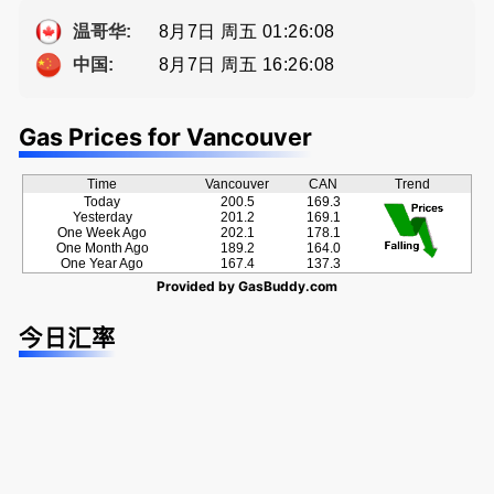
种佣金方
a， 五星好
案！
评
8月7日 周五 01:26:08
温哥华:
8月7日 周五 16:26:08
中国:
Gas Prices for Vancouver
Time
Vancouver
CAN
Trend
Today
200.5
169.3
Yesterday
201.2
169.1
One Week Ago
202.1
178.1
One Month Ago
189.2
164.0
One Year Ago
167.4
137.3
Provided by
GasBuddy.com
今日汇率