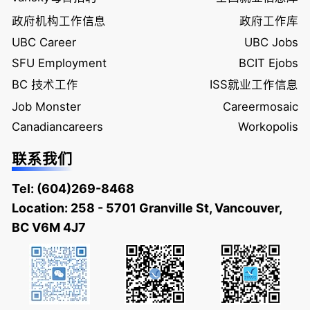
政府机构工作信息
政府工作库
UBC Career
UBC Jobs
SFU Employment
BCIT Ejobs
BC 技术工作
ISS就业工作信息
Job Monster
Careermosaic
Canadiancareers
Workopolis
联系我们
Tel:
(604)269-8468
Location: 258 - 5701 Granville St, Vancouver,
BC V6M 4J7