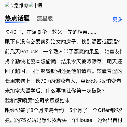
热点话题
流星版
更多
快40了，在温哥华一轮又一轮的相亲……
眼下有没有必要卖列治文的房子，换到温西或西温？
前几天Potluck，一个熟人带了漂亮的果盘，她室友悄
找个勤快老婆本想偷懒，结果今天被派除草，明天还
回了趟国，同学聚餐照例还是他们请客。软囊羞涩的
长周末遇上一伙70+的追鲸老人，突然没那么怕变老了
来加拿大留学后，什么事情让你第一次破防？
我和“罗嚼屎”公司的恩怨始末
跟经纪签了8个月卖房合约，5个月了一个Offer都没
独居的75岁姑妈想跟我合买一个House，她说出首付