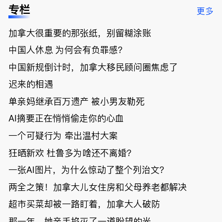
低；免费狂
了；一夜返
被罚1680
曝光；美国
专栏
更多
送50万磅蔬
贫！华人找
刀，公寓惊
夫妻住进殡
菜！大
银行做房贷
现天价罚
仪馆
加拿大很重要的那张纸，别留糊涂账
温“丑陋土
欠款多出$1
单；房市崩
豆日”冲击
9万；突
盘前兆？加
中国人休息 为何会有负罪感？
吉尼斯纪
发！无辜男
国租赁市场
录；惨！留
孩温哥华市
恐迎暴跌危
中国新规倒计时，加拿大移民顾问圈焦虑了
学生换汇被
中心被刺身
机！
迟来的相遇
骗光2万美
亡；
元，还被卷
单亲妈继承百万遗产 被小男友勒死
入跨国刑案
账户遭封！
AI摘要正在悄悄偷走你的心血
一个可疑行为 牵出温村大案
狂晒新欢 杜鲁多为啥还不离婚？
一张AI图片，为什么惊动了整个列治文？
两全之策！加拿大儿女住房和父母养老都解决
超市买菜却被一路盯着，加拿大人破防
那一年，她亲手掐灭了一道盼望的光