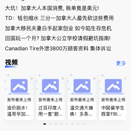
大坑！加拿大人本国消费, 账单竟是美元!
TD：钱包缩水 三分一加拿大人最先砍这些费用
加拿大移民夫妻白手起家创业 如今陷生存危机
回国玩一个月? 加拿大公立学校请假避坑指南!
Canadian Tire外泄3800万顾客资料 集体诉讼
视频
更多
油价跳水！
过百印度人
温交通大瘫
中国留学生
温哥华加油
用一套“剧
痪！多条主
假冒FBI上
省大钱，专
本”，移民
路封死到年
门行骗；泰
家曝还会更
官：太假
底；做顿饭
国高僧丑闻