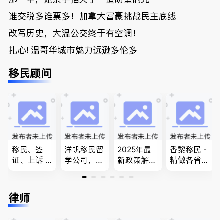
谁交税多谁票多！加拿大富豪挑战民主底线
改写历史，大温公交终于有空调！
扎心! 温哥华城市魅力远逊多伦多
移民顾问
移民、签
洋帆移民留
2025年最
香黎移民 -
证、上诉 --
学公司，精
新政策解
精做各省省
-”亲自负
做旅游转学
读，政府持
提名,LMIA,
责、全程跟
签各类签证
牌顾问为您
签证,工作
进”的RCIC-
留学转学，
免费咨询各
推荐。持牌
律师
IRB持牌移
BCPNP，E
类疑难签证
顾问免费为
民顾问
E，团聚移
问题，夫妻
您解答各类