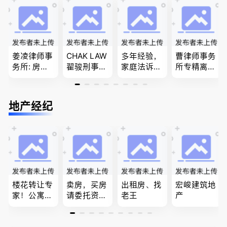
民和魁北克
团聚，投资
问题
PEQ60472
移民以及各
08731
类省提名和
技术移民
姜凌律师事
CHAK LAW
多年经验，
曹律师事务
务所: 房产
翟骏刑事交
家庭法诉
所专精离
过户专做急
通大律师
讼, 地产过
婚，分居及
件。婚姻
刑事辩护/
户, 遗产认
婚前协议，
法/公司法/
民事诉讼/
证，租务纠
经济纠纷，
地产经纪
民事商业诉
房产过户
纷 普通
財產分割，
讼律师
话， 粤
地产及生意
语，列治文
买卖
陈卓律师事
务所 (ATA L
aw Corpor
ation)
楼花转让专
卖房，买房
出租房、找
宏峻建筑地
家！公寓销
请委托资深
老王
产
售专家！欢
地产经纪人
迎委托，多
Summer Sh