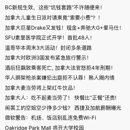
BC新规生效，这些“坑钱套路”不许随便来！
加拿大儿童生日派对请柬竟“索要小费”？！
加拿大巨星Drake又发钱！现金+奔驰大G+爱马仕！
SFU素里医学院正式开学！首批48人！
温哥华本周末3大活动！封闭多条道路
加拿大对欧洲3国发布紧急旅行警示！
酒后狂飙致乘客死亡, 加拿大法官怒拒4年刑期！
华人绑架枪杀案嫌犯出庭拒不认罪！熟人揭内情
加拿大麦当劳将上架红牛饮品！
加拿大人：吃不起麦当劳了！ 快餐比“正餐”还贵!
闹罢工的空姐空少挣多少钱？ 西捷及加航薪酬曝光
微软警告：机场、饭店别乱连免费Wi-Fi
Oakridge Park Mall 将开大学校园