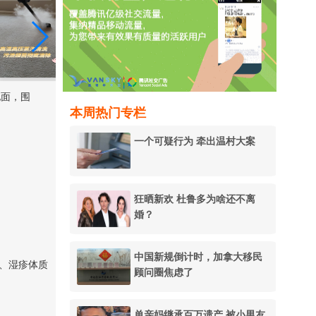
地面，围
本周热门专栏
一个可疑行为 牵出温村大案
狂晒新欢 杜鲁多为啥还不离
婚？
中国新规倒计时，加拿大移民
、湿疹体质
顾问圈焦虑了
单亲妈继承百万遗产 被小男友