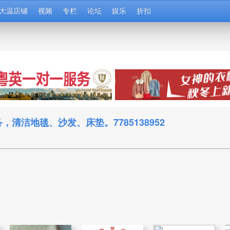
大温店铺
视频
专栏
论坛
娱乐
折扣
洁地毯、沙发、床垫。7785138952