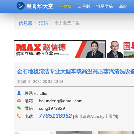
温哥华天空
信息版
流星版
流星文摘
新闻
信息版
清洁
个人免费广告
/
/
金石地毯清洁专业大型车载高温高压蒸汽清洗设备，清
更新时间: 2025-03-31, 13:13
联系人:
Ellie
邮箱 :
bojundeng@gmail.com
微信 : song1972929
7785138952
电话 :
[来电请说Vansky上看到]