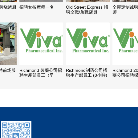
招聘烧烤厨
招聘女按摩师一名
Old Street Express 招
全屋定制诚
聘全職/兼職店員
师
聘前场服
Richmond 製藥公司招
Richmond制药公司招
Richmond
聘生產部員工（早
聘生产部員工 (8小時)
藥公司招聘採
班:6:00AM-2:30PM 或
晚班
專員
晚班: 2:00PM-
10:30PM）