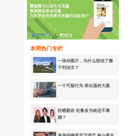
本周热门专栏
一张AI图片，为什么惊动了整
个列治文？
一个可疑行为 牵出温村大案
狂晒新欢 杜鲁多为啥还不离
婚？
单亲妈继承百万遗产 被小男友