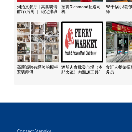
列治文餐厅 | 高薪聘请
招聘Richmond配送司
88干锅小馆
前厅/后厨 ｜ 稳定排班
机
师
高薪诚聘有经验的橱柜
渡船肉食批發市場（本
食汇人餐馆招
安装师傅
那比區）肉類加工員/
务员
管理員工數名
Contact Vansky