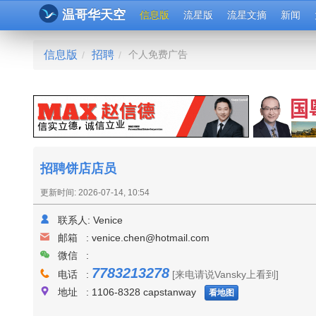
温哥华天空
信息版
流星版
流星文摘
新闻
信息版
招聘
个人免费广告
/
/
招聘饼店店员
更新时间: 2026-07-14, 10:54
联系人:
Venice
邮箱 :
venice.chen@hotmail.com
微信 :
7783213278
电话 :
[来电请说Vansky上看到]
地址 : 1106-8328 capstanway
看地图