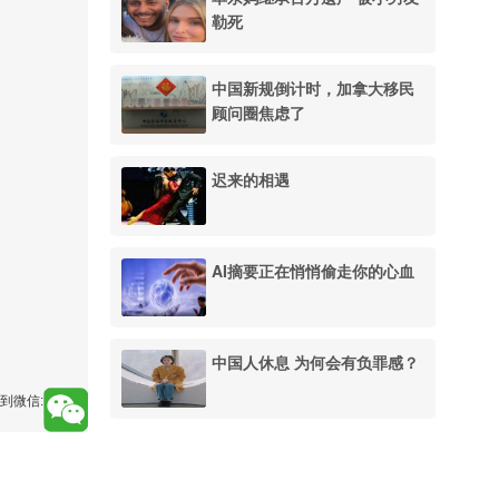
勒死
中国新规倒计时，加拿大移民
顾问圈焦虑了
迟来的相遇
AI摘要正在悄悄偷走你的心血
中国人休息 为何会有负罪感？
到微信: