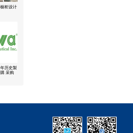
聘橱柜设计
 20年历史製
購 采购