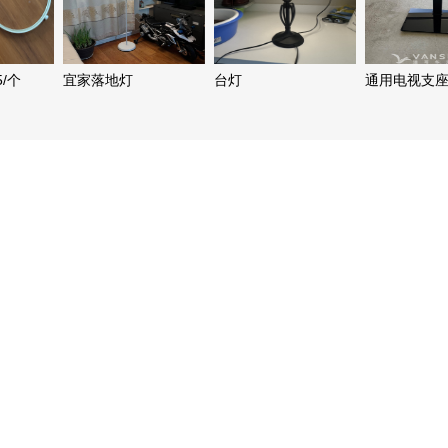
shirley597何太卖出自
用的Gas炉$230、干
衣、洗衣机230、三星
干衣机
/个
宜家落地灯
台灯
通用电视支