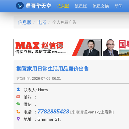
温哥华天空
信息版
流星版
流星文摘
新闻
信息版
电器
个人免费广告
/
/
搁置家用日常生活用品廉价出售
更新时间: 2026-07-09, 06:31
联系人:
Harry
邮箱 :
微信 :
7782885423
电话 :
[来电请说Vansky上看到]
地址 : Grimmer ST。