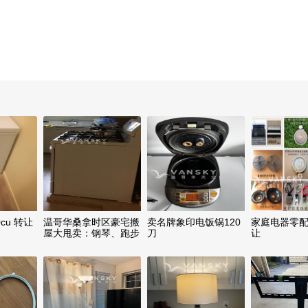
cu 转让
温哥华桑拿时区豪宅搬
卖名牌象印电饭锅120
家庭电器零
屋大甩卖：钢琴、跑步
刀
让
机、傢俱、电视机、花
园喷水、画、、饰物、
Gas炉头、洗衣干衣
机，厨房用品等等于8
月8、9日开放卖，电话
7783862893，微信号