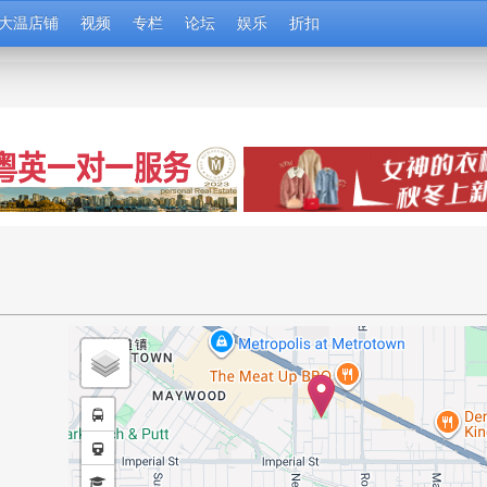
大温店铺
视频
专栏
论坛
娱乐
折扣