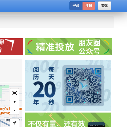
登录
注册
繁体
+
-