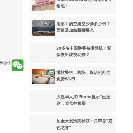
角包！
闹罢工的空姐空少挣多少钱？
西捷及加航薪酬曝光
20多名中国游客被拒登机！安
保做出歧视动作？
到微信:
微软警告：机场、饭店别乱连
免费Wi-Fi
大温华人买iPhone显示"已送
达", 查监控傻眼
加拿大老渔民捕获一只罕见"双
色龙虾"