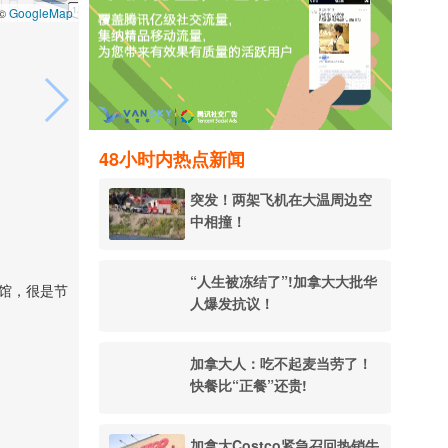
GoogleMap
 ©
48小时内热点新闻
突发！两架飞机在大温周边空
中相撞！
“人生被冻结了”!加拿大大批华
餐馆，很是节
人爆发抗议！
加拿大人：吃不起麦当劳了！
快餐比“正餐”还贵!
加拿大Costco紧急召回热销牛