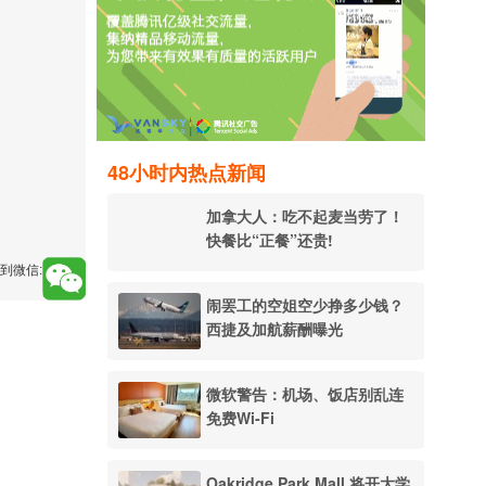
48小时内热点新闻
加拿大人：吃不起麦当劳了！
快餐比“正餐”还贵!
到微信:
闹罢工的空姐空少挣多少钱？
西捷及加航薪酬曝光
微软警告：机场、饭店别乱连
免费Wi-Fi
Oakridge Park Mall 将开大学