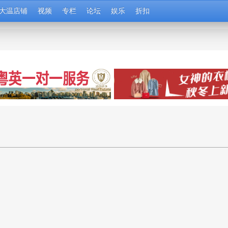
大温店铺
视频
专栏
论坛
娱乐
折扣