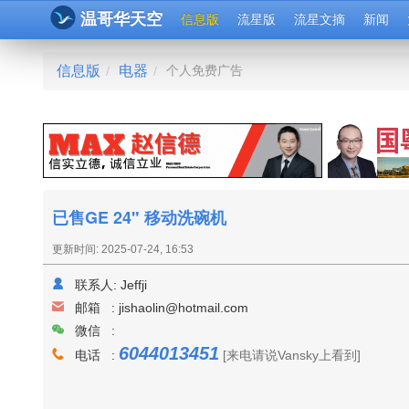
温哥华天空
信息版
流星版
流星文摘
新闻
信息版
电器
个人免费广告
/
/
已售GE 24" 移动洗碗机
更新时间: 2025-07-24, 16:53
联系人:
Jeffji
邮箱 :
jishaolin@hotmail.com
微信 :
6044013451
电话 :
[来电请说Vansky上看到]