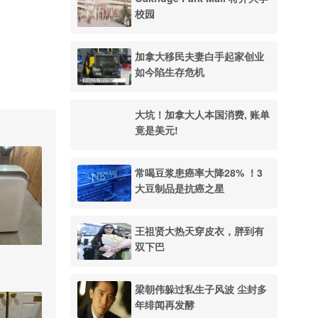
校园
加拿大移民夫妻白手起家创业
如今陷生存危机
大坑！加拿大人本国消费, 账单
竟是美元!
常喝豆浆患癌率大降28% ！3
大豆制品是抗癌之星
王祖贤大热天穿皮衣，胖到有
双下巴
梁朝伟躲过私生子风波 尘封多
年绯闻再发酵