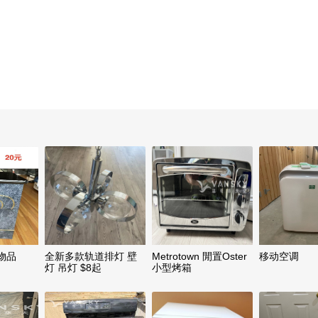
物品
全新多款轨道排灯 壁
Metrotown 閒置Oster
移动空调
灯 吊灯 $8起
小型烤箱