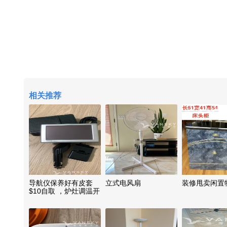
相关推荐
导航仪保养好有皮套
立式电风扇
装修甩卖闲置
$10自取 ，炉灶调温开
关$20(型号如图）及各
种开关如下：