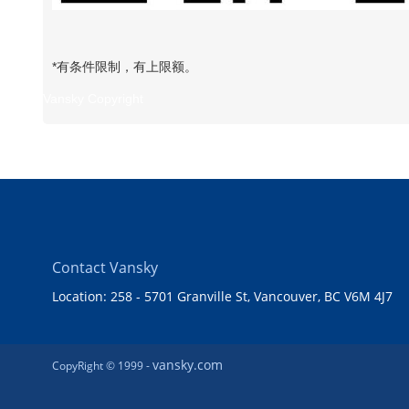
*有条件限制，有上限额。
Vansky Copyright
Contact Vansky
Location: 258 - 5701 Granville St, Vancouver, BC V6M 4J7
vansky.com
CopyRight © 1999 -