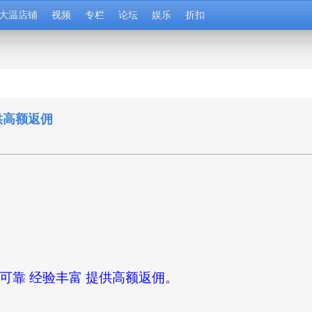
大温店铺
视频
专栏
论坛
娱乐
折扣
提供高额返佣
忠诚可靠 经验丰富 提供高额返佣。