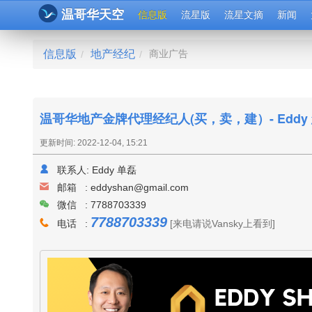
温哥华天空
信息版
流星版
流星文摘
新闻
信息版
地产经纪
商业广告
/
/
温哥华地产金牌代理经纪人(买，卖，建）- Eddy
更新时间: 2022-12-04, 15:21
联系人:
Eddy 单磊
邮箱 :
eddyshan@gmail.com
微信 : 7788703339
7788703339
电话 :
[来电请说Vansky上看到]