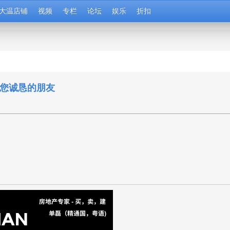
大温店铺
视频
专栏
论坛
娱乐
折扣
 您诚恳的朋友