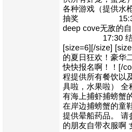
各种游戏（提供水
抽奖 15:30 
deep cove无
17:30 结束行程
[size=6][/size]
的夏日狂欢！豪华二
快快报名啊！！[/color][
程提供所有餐饮以
具啦，水果啦） 全
有海上捕虾捕螃蟹
在岸边捕螃蟹的童
提供晕船药品。 
的朋友自带衣服啊 女生请自