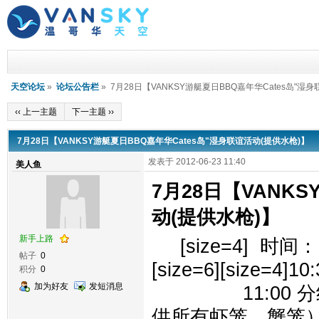
天空论坛
»
论坛公告栏
» 7月28日【VANKSY游艇夏日BBQ嘉年华Cates岛"湿
‹‹ 上一主题
下一主题 ››
7月28日【VANKSY游艇夏日BBQ嘉年华Cates岛"湿身联谊活动(提供水枪)】
发表于 2012-06-23 11:40
美人鱼
7月28日【VANK
动(提供水枪)】
新手上路
[size=4] 时间： 7
帖子
0
[size=6][size=4
积分
0
加为好友
发短消息
11:00 分组
供所有虾笼，蟹笼